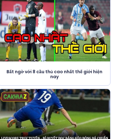
Bất ngờ với 8 cầu thủ cao nhất thế giới hiện
nay