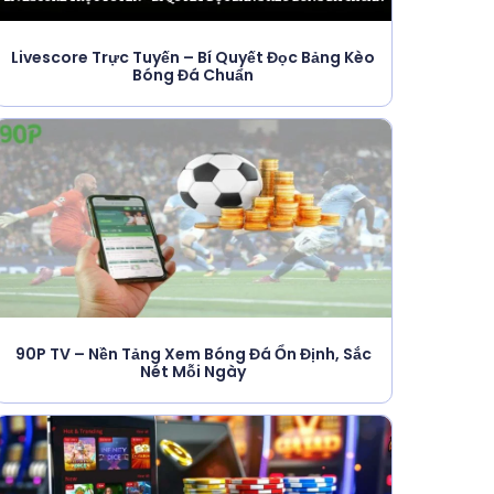
Livescore Trực Tuyến – Bí Quyết Đọc Bảng Kèo
Bóng Đá Chuẩn
90P TV – Nền Tảng Xem Bóng Đá Ổn Định, Sắc
Nét Mỗi Ngày