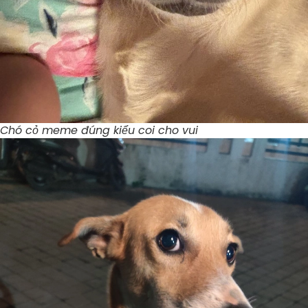
Chó cỏ meme đúng kiểu coi cho vui