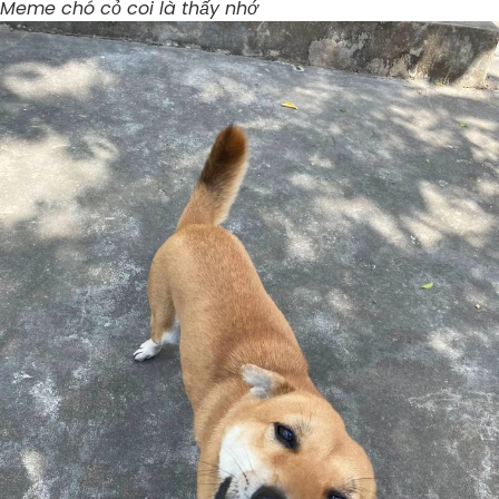
Meme chó cỏ coi là thấy nhớ