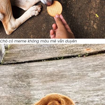
Chó cỏ meme không màu mè vẫn duyên