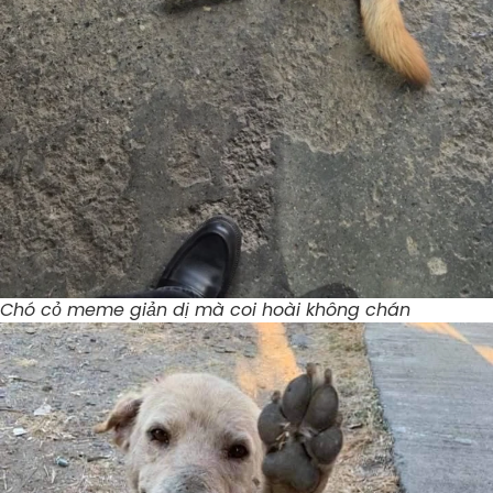
Chó cỏ meme giản dị mà coi hoài không chán