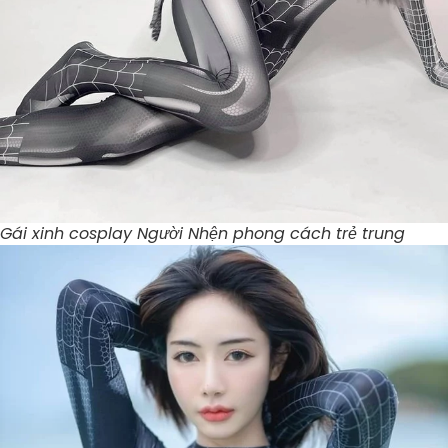
Gái xinh cosplay Người Nhện phong cách trẻ trung