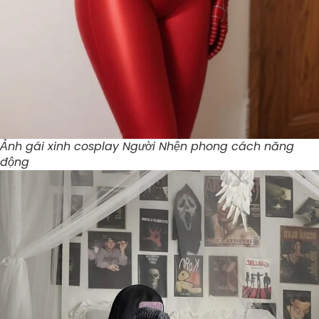
Ảnh gái xinh cosplay Người Nhện phong cách năng
động