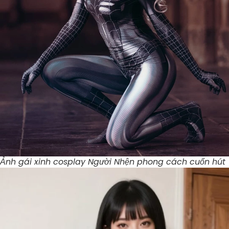
Ảnh gái xinh cosplay Người Nhện phong cách cuốn hút