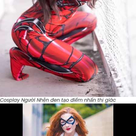
Cosplay Người Nhện đen tạo điểm nhấn thị giác