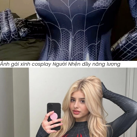
Ảnh gái xinh cosplay Người Nhện đầy năng lượng