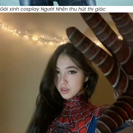
Gái xinh cosplay Người Nhện thu hút thị giác