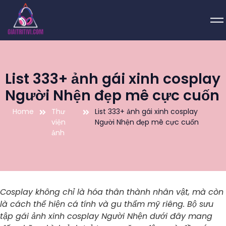
List 333+ ảnh gái xinh cosplay
Người Nhện đẹp mê cực cuốn
Home
Thư
List 333+ ảnh gái xinh cosplay
viện
Người Nhện đẹp mê cực cuốn
ảnh
Cosplay không chỉ là hóa thân thành nhân vật, mà còn
là cách thể hiện cá tính và gu thẩm mỹ riêng. Bộ sưu
tập gái ảnh xinh cosplay Người Nhện dưới đây mang