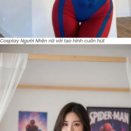
Cosplay Người Nhện nữ với tạo hình cuốn hút