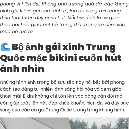
phong vị hiện đại. Không phô trương quá đà, các khung
hình ghi lại vẻ gợi cảm tinh tế, làn da sáng mịn cùng
thần thái tự tin đầy cuốn hút. Mỗi bức ảnh là sự giao
thoa hài hòa giữa nét trẻ trung, thời trang và cảm xúc
mùa hè rực rỡ.
Bộ ảnh gái xinh Trung
Quốc mặc bikini cuốn hút
ánh nhìn
Những hình ảnh trong bộ sưu tập này nổi bật bởi phong
cách tạo dáng tự nhiên, ánh sáng hài hòa và cảm giác
thoải mái. Bikini không chỉ tôn lên vóc dáng cân đối mà
còn giúp toát lên nét đẹp khỏe khoắn, hiện đại và đầy sức
sống của các cô gái Trung Quốc trong từng khung hình.