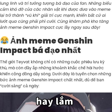
lung linh và trí tưởng tượng bá đạo của fan. Những biểu
cảm khó đỡ của các nhân vật khi được đưa vào meme
lại trở thành “vũ khí” giải trí cực mạnh, khiến bất cứ ai
lướt qua cũng phải phì cười. Cùng khám phá kho tàng
ảnh meme Genshin Impact cực lầy ngay sau đây!
Ảnh meme Genshin
Impact bá đạo nhất
Thế giới Teyvat không chỉ có những cuộc phiêu lưu kỳ
thú, mà còn đầy ắp những khoảnh khắc chế hài hước
khiến cộng đồng dậy sóng. Dưới đây là tuyển chọn những
bức ảnh meme Genshin Impact chất nhất, đủ để bạn
“cười sảng” cả ngày: