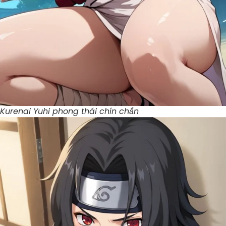
Kurenai Yuhi phong thái chín chắn