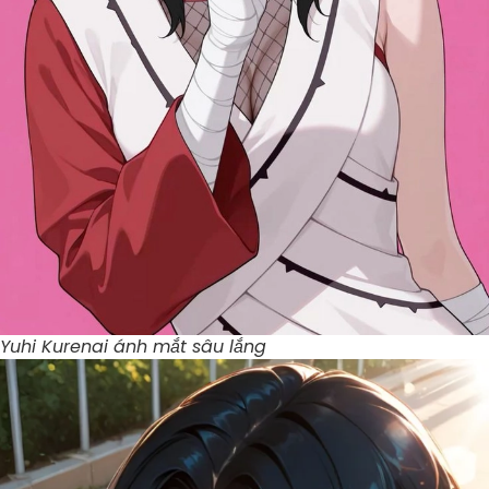
Yuhi Kurenai ánh mắt sâu lắng