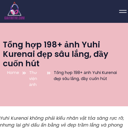
Tổng hợp 198+ ảnh Yuhi
Kurenai đẹp sâu lắng, đầy
cuốn hút
Home
Thư
Tổng hợp 198+ ảnh Yuhi Kurenai
viện
đẹp sâu lắng, đầy cuốn hút
ảnh
Yuhi Kurenai không phải kiểu nhân vật tỏa sáng rực rỡ,
nhưng lại ghi dấu ấn bằng vẻ đẹp trầm lắng và phong