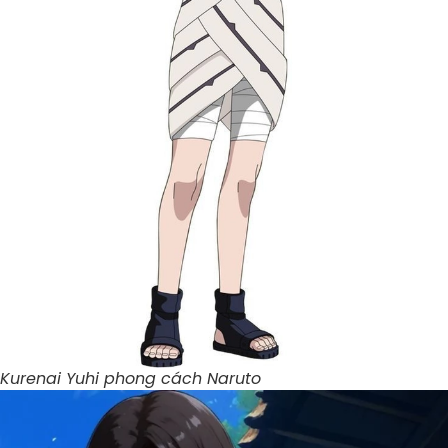
Kurenai Yuhi phong cách Naruto