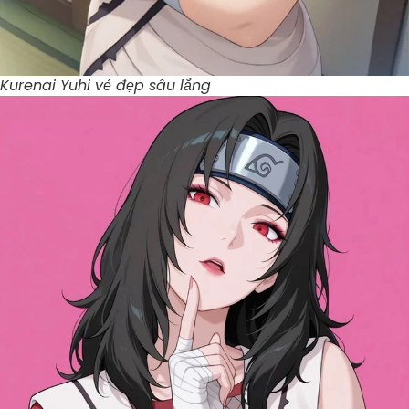
Kurenai Yuhi vẻ đẹp sâu lắng