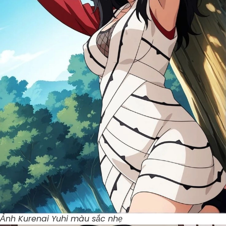
Ảnh Kurenai Yuhi màu sắc nhẹ