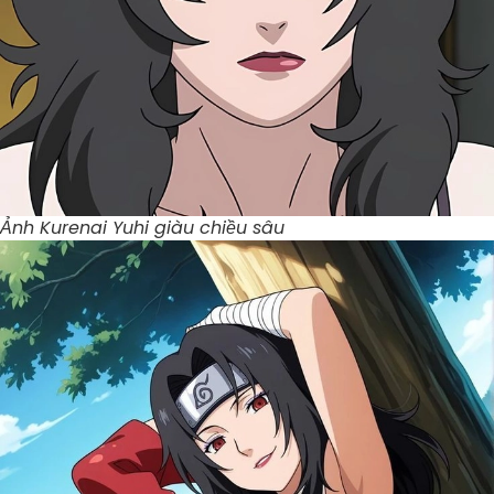
Ảnh Kurenai Yuhi giàu chiều sâu