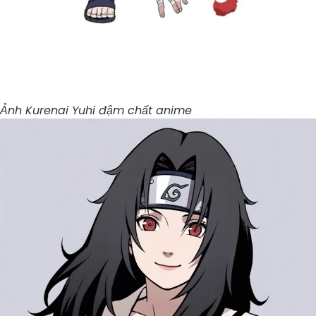
Ảnh Kurenai Yuhi đậm chất anime