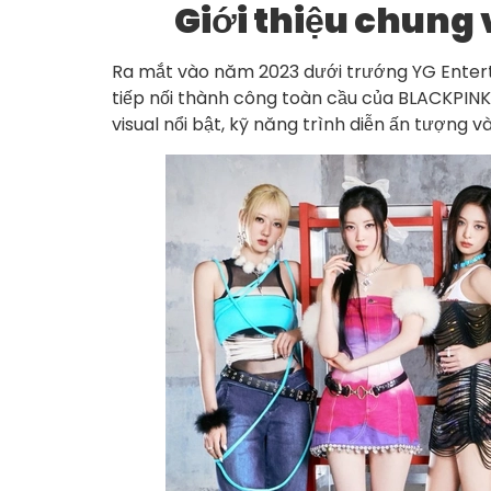
Giới thiệu chun
Ra mắt vào năm 2023 dưới trướng YG Ente
tiếp nối thành công toàn cầu của BLACKPINK
visual nổi bật, kỹ năng trình diễn ấn tượng v