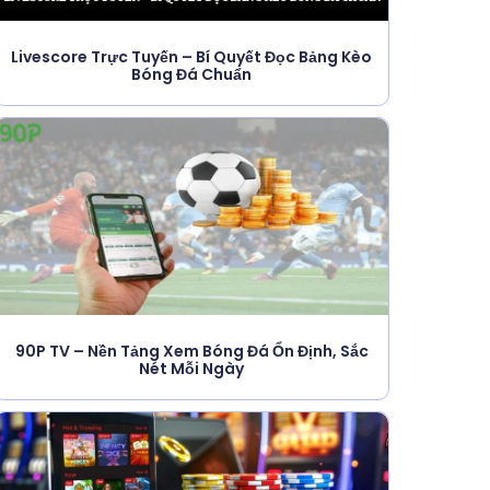
Livescore Trực Tuyến – Bí Quyết Đọc Bảng Kèo
Bóng Đá Chuẩn
90P TV – Nền Tảng Xem Bóng Đá Ổn Định, Sắc
Nét Mỗi Ngày