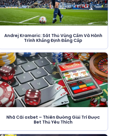
Andrej Kramaric: Sát Thủ Vùng Cấm Và Hành
Trình Khẳng Định Đẳng Cấp
Nhà Cái oxbet – Thiên Đường Giải Trí Được
Bet Thủ Yêu Thích