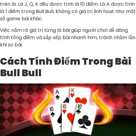
trên lá. Lá J, Q, K đều được tính là 10 điểm. Lá A được tính
là 1 điểm trong Bull Bull, không có giá trị linh hoạt như một
số game bài khác.
Việc nắm rõ giá trị từng lá bài giúp người chơi dễ dàng
tính tổng điểm và sắp xếp bài nhanh hơn, tránh nhầm lẫn
khi so bài.
Cách Tính Điểm Trong Bài
Bull Bull