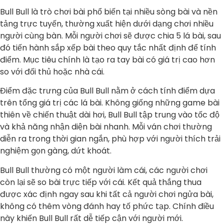
Bull Bull là trò chơi bài phổ biến tại nhiều sòng bài và nền
tảng trực tuyến, thường xuất hiện dưới dạng chơi nhiều
người cùng bàn. Mỗi người chơi sẽ được chia 5 lá bài, sau
đó tiến hành sắp xếp bài theo quy tắc nhất định để tính
điểm. Mục tiêu chính là tạo ra tay bài có giá trị cao hơn
so với đối thủ hoặc nhà cái.
Điểm đặc trưng của Bull Bull nằm ở cách tính điểm dựa
trên tổng giá trị các lá bài. Không giống những game bài
thiên về chiến thuật dài hơi, Bull Bull tập trung vào tốc độ
và khả năng nhận diện bài nhanh. Mỗi ván chơi thường
diễn ra trong thời gian ngắn, phù hợp với người thích trải
nghiệm gọn gàng, dứt khoát.
Bull Bull thường có một người làm cái, các người chơi
còn lại sẽ so bài trực tiếp với cái. Kết quả thắng thua
được xác định ngay sau khi tất cả người chơi ngửa bài,
không có thêm vòng đánh hay tố phức tạp. Chính điều
này khiến Bull Bull rất dễ tiếp cận với người mới.