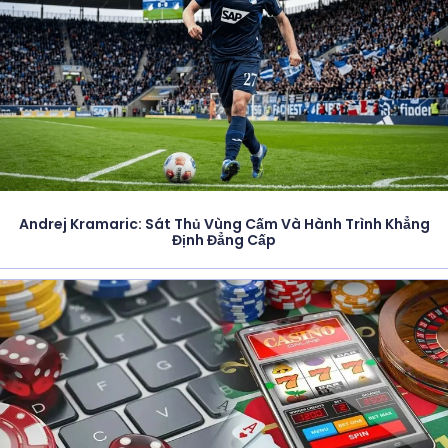
Andrej Kramaric: Sát Thủ Vùng Cấm Và Hành Trình Khẳng
Định Đẳng Cấp