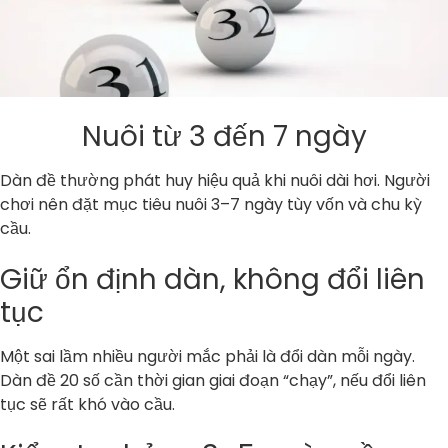
Nuôi từ 3 đến 7 ngày
Dàn đề thường phát huy hiệu quả khi nuôi dài hơi. Người
chơi nên đặt mục tiêu nuôi 3–7 ngày tùy vốn và chu kỳ
cầu.
Giữ ổn định dàn, không đổi liên
tục
Một sai lầm nhiều người mắc phải là đổi dàn mỗi ngày.
Dàn đề 20 số cần thời gian giai đoạn “chạy”, nếu đổi liên
tục sẽ rất khó vào cầu.