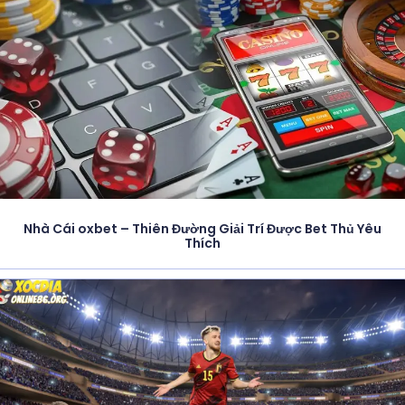
Nhà Cái oxbet – Thiên Đường Giải Trí Được Bet Thủ Yêu
Thích