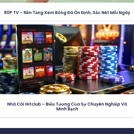
90P TV – Nền Tảng Xem Bóng Đá Ổn Định, Sắc Nét Mỗi Ngày
Nhà Cái Hitclub – Biểu Tượng Của Sự Chuyên Nghiệp Và
Minh Bạch