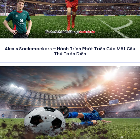
Alexis Saelemaekers – Hành Trình Phát Triển Của Một Cầu
Thủ Toàn Diện