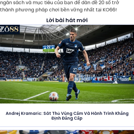
ngân sách và mục tiêu của bạn để dàn đề 20 số trở
thành phương pháp chơi bền vững nhất tại KO66!
Lời bài hát mới
Andrej Kramaric: Sát Thủ Vùng Cấm Và Hành Trình Khẳng
Định Đẳng Cấp