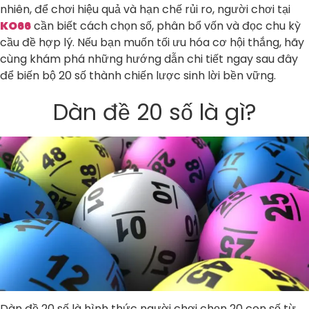
nhiên, để chơi hiệu quả và hạn chế rủi ro, người chơi tại
KO66
cần biết cách chọn số, phân bổ vốn và đọc chu kỳ
cầu đề hợp lý. Nếu bạn muốn tối ưu hóa cơ hội thắng, hãy
cùng khám phá những hướng dẫn chi tiết ngay sau đây
để biến bộ 20 số thành chiến lược sinh lời bền vững.
Dàn đề 20 số là gì?
Dàn đề 20 số là hình thức người chơi chọn 20 con số từ