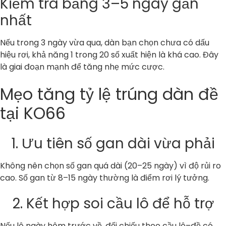
Kiểm tra bảng 3–5 ngày gần
nhất
Nếu trong 3 ngày vừa qua, dàn bạn chọn chưa có dấu
hiệu rơi, khả năng 1 trong 20 số xuất hiện là khá cao. Đây
là giai đoạn mạnh để tăng nhẹ mức cược.
Mẹo tăng tỷ lệ trúng dàn đề
tại KO66
1. Ưu tiên số gan dài vừa phải
Không nên chọn số gan quá dài (20–25 ngày) vì độ rủi ro
cao. Số gan từ 8–15 ngày thường là điểm rơi lý tưởng.
2. Kết hợp soi cầu lô để hỗ trợ
Nếu lô ngày hôm trước về, đối chiếu theo cầu lô–đề có