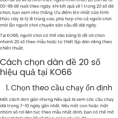
00–99 để nuôi theo ngày. Khi kết quả về 1 trong 20 số đã
chọn, bạn xem như thắng. Ưu điểm lớn nhất của hình
thức này là tỷ lệ trúng cao, phù hợp cho cả người chơi
mới lẫn người chơi chuyên săn cầu đề dài ngày.
Tại KO66, người chơi có thể vào bảng lô đề và chọn
nhanh 20 số theo mẫu hoặc tự thiết lập dàn riêng theo
chiến thuật.
Cách chọn dàn đề 20 số
hiệu quả tại KO66
1. Chọn theo cầu chạy ổn định
Một cách đơn giản nhưng hiệu quả là xem các cầu chạy
dài trong 7–10 ngày gần nhất. Nếu một con hoặc một
nhóm số rơi liên tục theo mẫu nhất định, bạn có thể mở