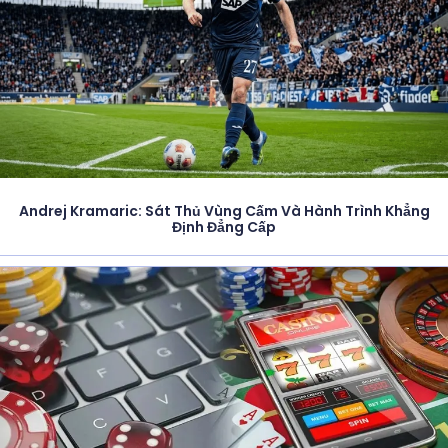
Andrej Kramaric: Sát Thủ Vùng Cấm Và Hành Trình Khẳng
Định Đẳng Cấp