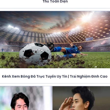
Thủ Toàn Diện
Kênh Xem Bóng Đá Trực Tuyến Uy Tín | Trải Nghiệm Đỉnh Cao