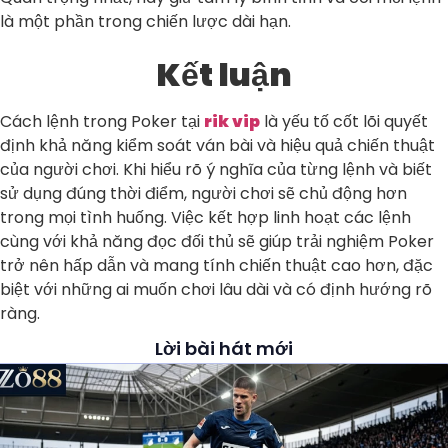
là một phần trong chiến lược dài hạn.
Kết luận
Cách lệnh trong Poker tại
rik vip
là yếu tố cốt lõi quyết
định khả năng kiểm soát ván bài và hiệu quả chiến thuật
của người chơi. Khi hiểu rõ ý nghĩa của từng lệnh và biết
sử dụng đúng thời điểm, người chơi sẽ chủ động hơn
trong mọi tình huống. Việc kết hợp linh hoạt các lệnh
cùng với khả năng đọc đối thủ sẽ giúp trải nghiệm Poker
trở nên hấp dẫn và mang tính chiến thuật cao hơn, đặc
biệt với những ai muốn chơi lâu dài và có định hướng rõ
ràng.
Lời bài hát mới