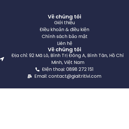
Về chúng tôi
Giới thiệu
Điều khoản & điều kiện
Chính sách bảo mật
Liên hệ
Về chúng tôi
Địa chỉ: 92 Mã Lò, Bình Trị Đông A, Bình Tân, Hồ Chí
Minh, Việt Nam
Điện thoại: 0898 272 151
Email: contact@giaitritivi.com