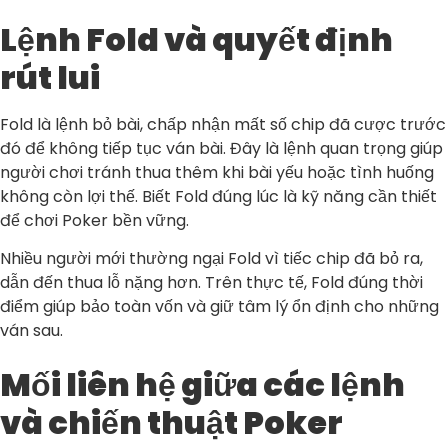
Lệnh Fold và quyết định
rút lui
Fold là lệnh bỏ bài, chấp nhận mất số chip đã cược trước
đó để không tiếp tục ván bài. Đây là lệnh quan trọng giúp
người chơi tránh thua thêm khi bài yếu hoặc tình huống
không còn lợi thế. Biết Fold đúng lúc là kỹ năng cần thiết
để chơi Poker bền vững.
Nhiều người mới thường ngại Fold vì tiếc chip đã bỏ ra,
dẫn đến thua lỗ nặng hơn. Trên thực tế, Fold đúng thời
điểm giúp bảo toàn vốn và giữ tâm lý ổn định cho những
ván sau.
Mối liên hệ giữa các lệnh
và chiến thuật Poker