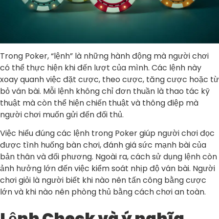
Trong Poker, “lệnh” là những hành động mà người chơi
có thể thực hiện khi đến lượt của mình. Các lệnh này
xoay quanh việc đặt cược, theo cược, tăng cược hoặc từ
bỏ ván bài. Mỗi lệnh không chỉ đơn thuần là thao tác kỹ
thuật mà còn thể hiện chiến thuật và thông điệp mà
người chơi muốn gửi đến đối thủ.
Việc hiểu đúng các lệnh trong Poker giúp người chơi đọc
được tình huống bàn chơi, đánh giá sức mạnh bài của
bản thân và đối phương. Ngoài ra, cách sử dụng lệnh còn
ảnh hưởng lớn đến việc kiểm soát nhịp độ ván bài. Người
chơi giỏi là người biết khi nào nên tấn công bằng cược
lớn và khi nào nên phòng thủ bằng cách chơi an toàn.
Lệnh Check và ý nghĩa