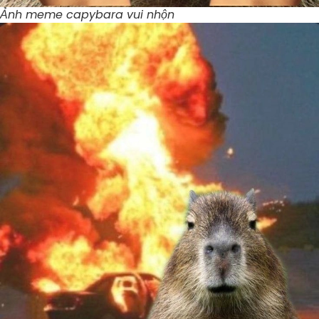
Ảnh meme capybara vui nhộn