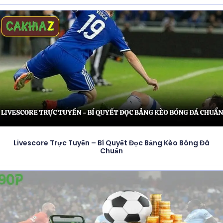
Livescore Trực Tuyến – Bí Quyết Đọc Bảng Kèo Bóng Đá
Chuẩn