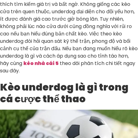
thích tìm kiếm giá trị và bất ngờ. Không giống các kèo
cửa trên quen thuộc, underdog đại diện cho đội yếu hơn,
ít được đánh giá cao trước giờ bóng lăn. Tuy nhiên,
không phải lúc nào cửa dưới cũng đồng nghĩa với rủi ro
cao nếu bạn hiểu đúng bản chất kèo. Việc theo kèo
underdog đòi hỏi quan sát kỹ thế trận, phong độ và bối
cảnh cụ thể của trận đấu. Nếu bạn đang muốn hiểu rõ kèo
underdog là gì và cách áp dụng sao cho tỉnh táo hơn,
hãy cùng
kèo nhà cái 5
theo dõi phân tích chi tiết ngay
sau đây.
Kèo underdog là gì trong
cá cược thể thao