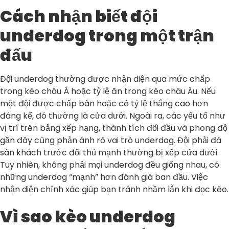
Cách nhận biết đội
underdog trong một trận
đấu
Đội underdog thường được nhận diện qua mức chấp
trong kèo châu Á hoặc tỷ lệ ăn trong kèo châu Âu. Nếu
một đội được chấp bàn hoặc có tỷ lệ thắng cao hơn
đáng kể, đó thường là cửa dưới. Ngoài ra, các yếu tố như
vị trí trên bảng xếp hạng, thành tích đối đầu và phong độ
gần đây cũng phản ánh rõ vai trò underdog. Đội phải đá
sân khách trước đối thủ mạnh thường bị xếp cửa dưới.
Tuy nhiên, không phải mọi underdog đều giống nhau, có
những underdog “mạnh” hơn đánh giá ban đầu. Việc
nhận diện chính xác giúp bạn tránh nhầm lẫn khi đọc kèo.
Vì sao kèo underdog