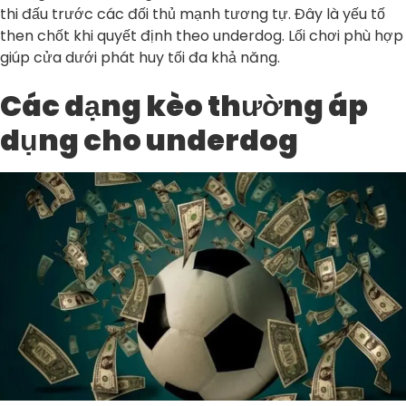
thi đấu trước các đối thủ mạnh tương tự. Đây là yếu tố
then chốt khi quyết định theo underdog. Lối chơi phù hợp
giúp cửa dưới phát huy tối đa khả năng.
Các dạng kèo thường áp
dụng cho underdog