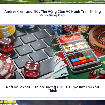
Andrej Kramaric: Sát Thủ Vùng Cấm Và Hành Trình Khẳng
Định Đẳng Cấp
Nhà Cái oxbet – Thiên Đường Giải Trí Được Bet Thủ Yêu
Thích