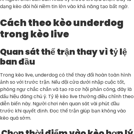
dạng kèo đòi hỏi niềm tin lớn vào khả năng tạo bất ngờ.
Cách theo kèo underdog
trong kèo live
Quan sát thế trận thay vì tỷ lệ
ban đầu
Trong kèo live, underdog có thể thay đổi hoàn toàn hình
ảnh so với trước trận. Nếu đội cửa dưới nhập cuộc tốt,
phòng ngự chắc chắn và tạo ra cơ hội phản công, đây là
dấu hiệu đáng chú ý. Tỷ lệ kèo live thường điều chỉnh theo
diễn biến này. Người chơi nên quan sát vài phút đầu
trước khi quyết định. Đọc thế trận giúp bạn không vào
kèo quá sớm.
Chọn thời điểm vào kèo hợp lý