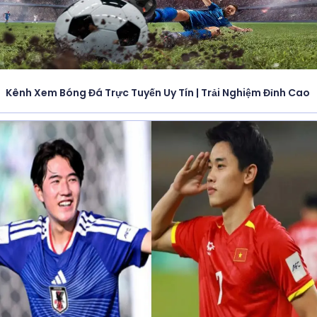
Kênh Xem Bóng Đá Trực Tuyến Uy Tín | Trải Nghiệm Đỉnh Cao