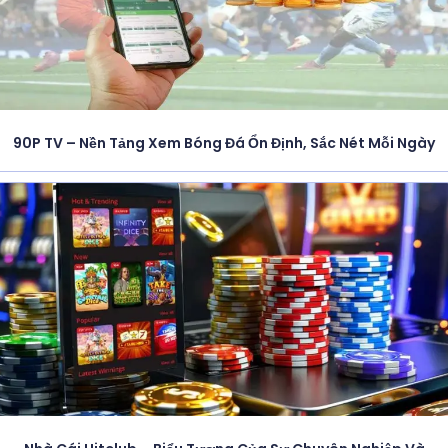
90P TV – Nền Tảng Xem Bóng Đá Ổn Định, Sắc Nét Mỗi Ngày