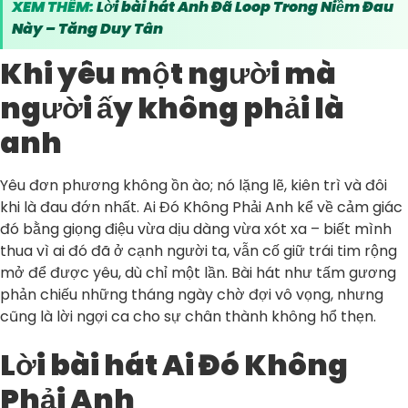
XEM THÊM:
Lời bài hát Anh Đã Loop Trong Niềm Đau
Này – Tăng Duy Tân
Khi yêu một người mà
người ấy không phải là
anh
Yêu đơn phương không ồn ào; nó lặng lẽ, kiên trì và đôi
khi là đau đớn nhất. Ai Đó Không Phải Anh kể về cảm giác
đó bằng giọng điệu vừa dịu dàng vừa xót xa – biết mình
thua vì ai đó đã ở cạnh người ta, vẫn cố giữ trái tim rộng
mở để được yêu, dù chỉ một lần. Bài hát như tấm gương
phản chiếu những tháng ngày chờ đợi vô vọng, nhưng
cũng là lời ngợi ca cho sự chân thành không hổ thẹn.
Lời bài hát Ai Đó Không
Phải Anh