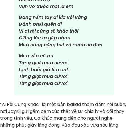
Vụn vỡ trước mắt là em
Đang nắm tay ai kia vội vàng
Đành phải quên đi
Vì ai rồi cũng sẽ khác thôi
Giống lúc ta gặp nhau
Mưa cũng nặng hạt và mình cô đơn
Mưa vẫn cứ rơi
Từng giọt mưa cứ rơi
Lạnh buốt giá tim anh
Từng giọt mưa cứ rơi
Từng giọt mưa cứ rơi
“Ai Rồi Cũng Khác” là một bản ballad thấm đẫm nỗi buồn,
nơi JayKii gửi gắm cảm xúc thật về sự chia ly và đổi thay
trong tình yêu. Ca khúc mang đến cho người nghe
những phút giây lắng đọng, vừa đau xót, vừa sâu lắng