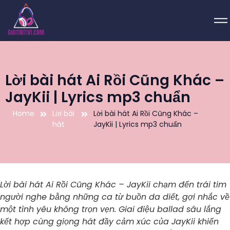
Lời bài hát Ai Rồi Cũng Khác –
JayKii | Lyrics mp3 chuẩn
Home
Lời bài
Lời bài hát Ai Rồi Cũng Khác –
hát
JayKii | Lyrics mp3 chuẩn
Lời bài hát Ai Rồi Cũng Khác – JayKii chạm đến trái tim
người nghe bằng những ca từ buồn da diết, gợi nhắc về
một tình yêu không trọn vẹn. Giai điệu ballad sâu lắng
kết hợp cùng giọng hát đầy cảm xúc của JayKii khiến