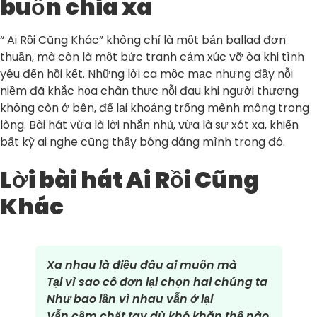
buồn chia xa
“ Ai Rồi Cũng Khác” không chỉ là một bản ballad đơn
thuần, mà còn là một bức tranh cảm xúc vỡ òa khi tình
yêu đến hồi kết. Những lời ca mộc mạc nhưng đầy nỗi
niềm đã khắc họa chân thực nỗi đau khi người thương
không còn ở bên, để lại khoảng trống mênh mông trong
lòng. Bài hát vừa là lời nhắn nhủ, vừa là sự xót xa, khiến
bất kỳ ai nghe cũng thấy bóng dáng mình trong đó.
Lời bài hát Ai Rồi Cũng
Khác
Xa nhau là điều đâu ai muốn mà
Tại vì sao cô đơn lại chọn hai chúng ta
Như bao lần vì nhau vẫn ở lại
Vẫn cầm chặt tay dù khó khăn thế nào