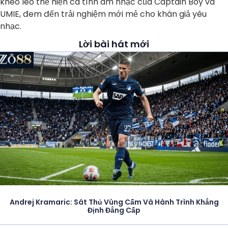
khéo léo thể hiện cá tính âm nhạc của Captain Boy và
UMIE, đem đến trải nghiệm mới mẻ cho khán giả yêu
nhạc.
Lời bài hát mới
Andrej Kramaric: Sát Thủ Vùng Cấm Và Hành Trình Khẳng
Định Đẳng Cấp