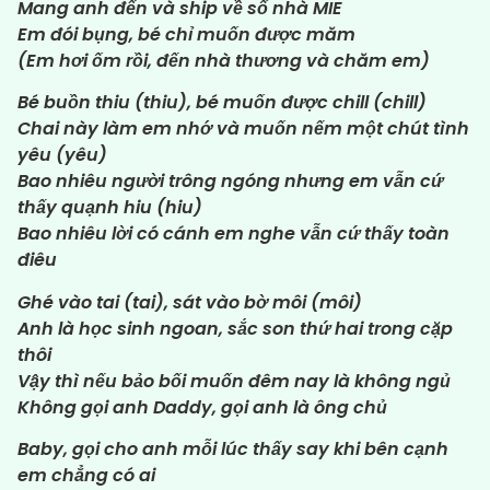
Mang anh đến và ship về số nhà MIE
Em đói bụng, bé chỉ muốn được măm
(Em hơi ốm rồi, đến nhà thương và chăm em)
Bé buồn thiu (thiu), bé muốn được chill (chill)
Chai này làm em nhớ và muốn nếm một chút tình
yêu (yêu)
Bao nhiêu người trông ngóng nhưng em vẫn cứ
thấy quạnh hiu (hiu)
Bao nhiêu lời có cánh em nghe vẫn cứ thấy toàn
điêu
Ghé vào tai (tai), sát vào bờ môi (môi)
Anh là học sinh ngoan, sắc son thứ hai trong cặp
thôi
Vậy thì nếu bảo bối muốn đêm nay là không ngủ
Không gọi anh Daddy, gọi anh là ông chủ
Baby, gọi cho anh mỗi lúc thấy say khi bên cạnh
em chẳng có ai