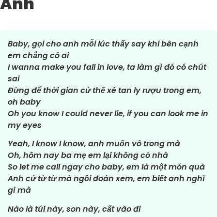
Anh
Baby, gọi cho anh mỗi lúc thấy say khi bên cạnh
em chẳng có ai
I wanna make you fall in love, ta làm gì đó có chút
sai
Đừng để thời gian cứ thế xé tan ly rượu trong em,
oh baby
Oh you know I could never lie, if you can look me in
my eyes
Yeah, I know I know, anh muốn vô trong mà
Oh, hôm nay ba mẹ em lại không có nhà
So let me call ngay cho baby, em là một món quà
Anh cứ từ từ mà ngồi đoán xem, em biết anh nghĩ
gì mà
Nào là túi này, son này, cất vào đi