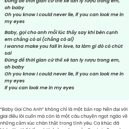
Đừng để thời gian cứ thế xé tan ly rượu trong em,
oh baby
Oh you know I could never lie, if you can look me in
my eyes
Baby, gọi cho anh mỗi lúc thấy say khi bên cạnh
em chẳng có ai (chẳng có ai)
I wanna make you fall in love, ta làm gì đó có chút
sai
Đừng để thời gian cứ thế xé tan ly rượu trong em,
oh baby
Oh you know I could never lie, if you can look me in
my eyes
If you can look me in my eyes
“Baby Gọi Cho Anh” không chỉ là một bản rap hiện đại với
giai điệu lôi cuốn mà còn là một câu chuyện ngọt ngào về
những cảm xúc chân thật trong tình yêu. Ca khúc đã