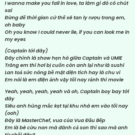
I wanna make you fall in love, ta làm gì đó có chút
sai
Đừng để thời gian cứ thế xé tan ly rượu trong em,
oh baby
Oh you know I could never lie, if you can look me in
my eyes
(Captain tới đây)
Đây chính là show hẹn hò giữa Captain và UMIE
Trông em thì hơi bị cuốn còn anh lại như là sushi
Lan toả sức nóng bề mặt diện tích hay là chu vi
Em nói là em điện ảnh vậy tối nay rảnh thì movie
Yeah, yeah, yeah, yeah và oh, Captain boy bay tới
đây
Siêu anh hùng mắc kẹt tại khu nhà em vào tối nay
(ooh)
Đây là MasterChef, vua của Vua Đầu Bếp
Em là bé cừu non mà đánh cả son thì sao mà anh
từ chối đây?