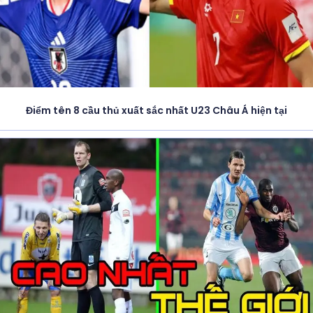
Điểm tên 8 cầu thủ xuất sắc nhất U23 Châu Á hiện tại