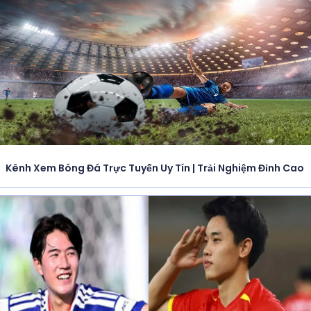
Kênh Xem Bóng Đá Trực Tuyến Uy Tín | Trải Nghiệm Đỉnh Cao