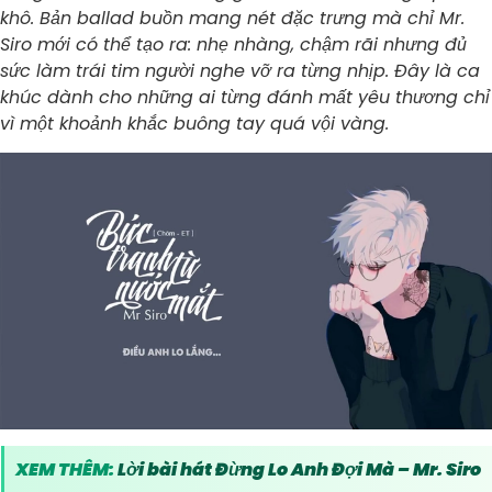
khô. Bản ballad buồn mang nét đặc trưng mà chỉ Mr.
Siro mới có thể tạo ra: nhẹ nhàng, chậm rãi nhưng đủ
sức làm trái tim người nghe vỡ ra từng nhịp. Đây là ca
khúc dành cho những ai từng đánh mất yêu thương chỉ
vì một khoảnh khắc buông tay quá vội vàng.
XEM THÊM:
Lời bài hát Đừng Lo Anh Đợi Mà – Mr. Siro