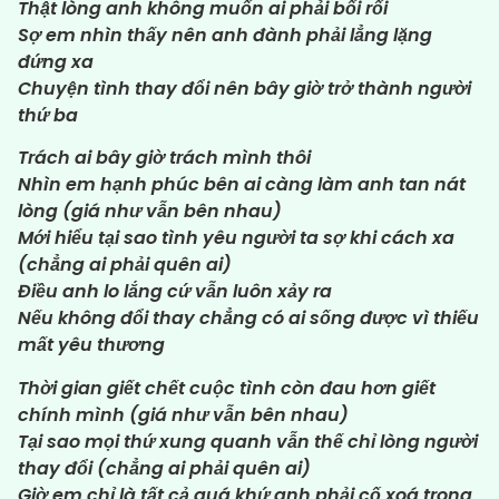
Thật lòng anh không muốn ai phải bối rối
Sợ em nhìn thấy nên anh đành phải lẳng lặng
đứng xa
Chuyện tình thay đổi nên bây giờ trở thành người
thứ ba
Trách ai bây giờ trách mình thôi
Nhìn em hạnh phúc bên ai càng làm anh tan nát
lòng (giá như vẫn bên nhau)
Mới hiểu tại sao tình yêu người ta sợ khi cách xa
(chẳng ai phải quên ai)
Điều anh lo lắng cứ vẫn luôn xảy ra
Nếu không đổi thay chẳng có ai sống được vì thiếu
mất yêu thương
Thời gian giết chết cuộc tình còn đau hơn giết
chính mình (giá như vẫn bên nhau)
Tại sao mọi thứ xung quanh vẫn thế chỉ lòng người
thay đổi (chẳng ai phải quên ai)
Giờ em chỉ là tất cả quá khứ anh phải cố xoá trong