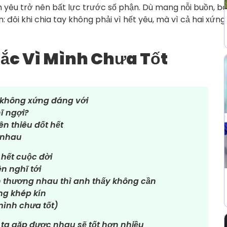
h yêu trở nên bất lực trước số phận. Dù mang nỗi buồn, bà
đôi khi chia tay không phải vì hết yêu, mà vì cả hai xứng
hắc Vì Mình Chưa Tốt
i không xứng đáng với
ĩ ngợi?
ên thiêu đốt hết
 nhau
 hết cuộc đời
n nghĩ tới
òn thương nhau thì anh thấy không cần
ng khép kín
mình chưa tốt)
 ta gặp được nhau sẽ tốt hơn nhiều