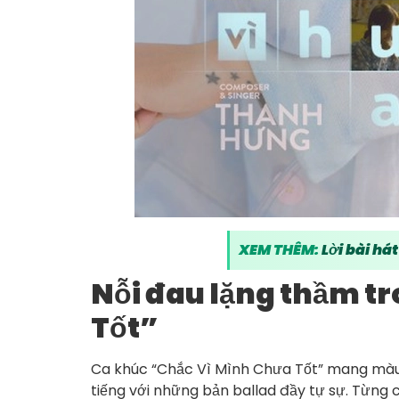
XEM THÊM:
Lời bài há
Nỗi đau lặng thầm t
Tốt”
Ca khúc “Chắc Vì Mình Chưa Tốt” mang màu 
tiếng với những bản ballad đầy tự sự. Từng