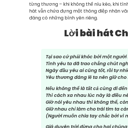
từng thương – khi không thể níu kéo, khi tìn
hát vẫn chứa đựng một thông điệp nhân văn: 
đáng có những bình yên riêng.
Lời bài hát C
Tại sao cứ phải khóc bởi một ngườ
Tình yêu ta đã trao chẳng chút ngh
Ngày đầu yêu ai cũng tốt, rồi tự nhi
Yêu thương đáng lẽ ta nên giữ cho
Nếu không thể là tất cả cùng đi đến
Thì cách xa nhau lúc này là điều nê
Giờ nói yêu nhau thì không thể, c
Giữ nhau chỉ làm cho trái tim ta cà
(Người muốn chia tay chắc bởi vì 
Giá duyên trời đừng cho hai chúng