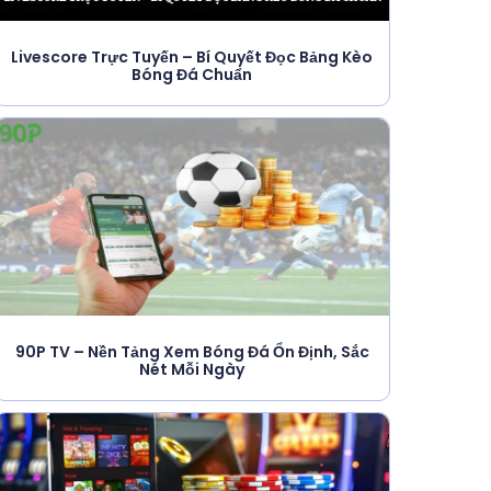
Livescore Trực Tuyến – Bí Quyết Đọc Bảng Kèo
Bóng Đá Chuẩn
90P TV – Nền Tảng Xem Bóng Đá Ổn Định, Sắc
Nét Mỗi Ngày
g