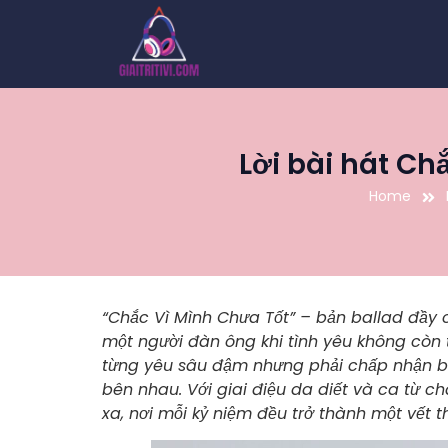
Lời bài hát Ch
Home
“Chắc Vì Mình Chưa Tốt” – bản ballad đầy 
một người đàn ông khi tình yêu không còn 
từng yêu sâu đậm nhưng phải chấp nhận buôn
bên nhau. Với giai điệu da diết và ca từ c
xa, nơi mỗi kỷ niệm đều trở thành một vết 