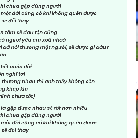
khi chưa gặp đúng người
 một đời cũng có khi không quên được
sẽ đổi thay
 tận tâm sẽ đau tận cùng
có người yêu em xoá nhoà
 đã nói thương một người, sẽ được gì đâu?
yên
 hết cuộc đời
n nghĩ tới
òn thương nhau thì anh thấy không cần
ng khép kín
mình chưa tốt)
 ta gặp được nhau sẽ tốt hơn nhiều
khi chưa gặp đúng người
 một đời cũng có khi không quên được
sẽ đổi thay