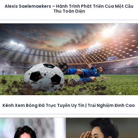
Alexis Saelemaekers – Hành Trình Phát Triển Của Một Cầu
Thủ Toàn Diện
Kênh Xem Bóng Đá Trực Tuyến Uy Tín | Trải Nghiệm Đỉnh Cao