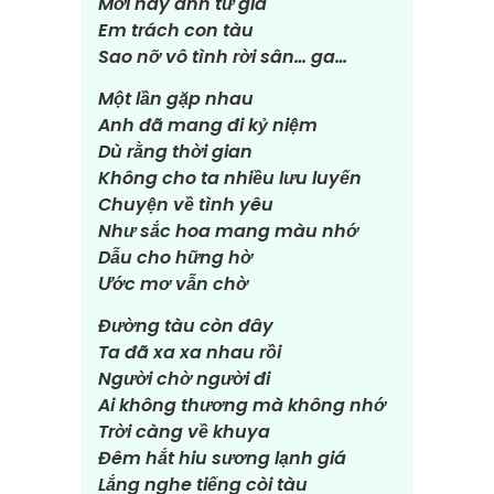
Mới hay anh từ giã
Em trách con tàu
Sao nỡ vô tình rời sân… ga…
Một lần gặp nhau
Anh đã mang đi kỷ niệm
Dù rằng thời gian
Không cho ta nhiều lưu luyến
Chuyện về tình yêu
Như sắc hoa mang màu nhớ
Dẫu cho hững hờ
Ước mơ vẫn chờ
Đường tàu còn đây
Ta đã xa xa nhau rồi
Người chờ người đi
Ai không thương mà không nhớ
Trời càng về khuya
Đêm hắt hiu sương lạnh giá
Lắng nghe tiếng còi tàu