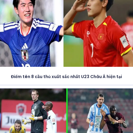
Điểm tên 8 cầu thủ xuất sắc nhất U23 Châu Á hiện tại