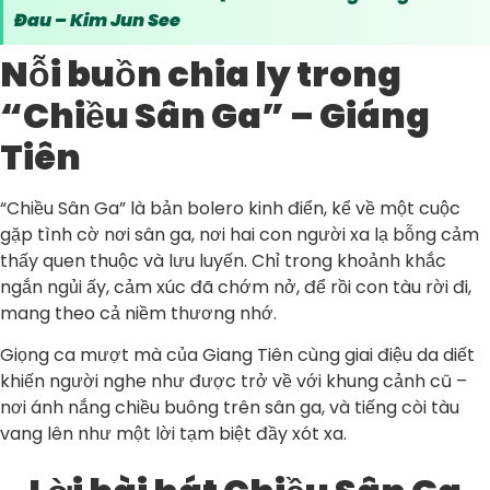
Đau – Kim Jun See
Nỗi buồn chia ly trong
“Chiều Sân Ga” – Giáng
Tiên
“Chiều Sân Ga” là bản bolero kinh điển, kể về một cuộc
gặp tình cờ nơi sân ga, nơi hai con người xa lạ bỗng cảm
thấy quen thuộc và lưu luyến. Chỉ trong khoảnh khắc
ngắn ngủi ấy, cảm xúc đã chớm nở, để rồi con tàu rời đi,
mang theo cả niềm thương nhớ.
Giọng ca mượt mà của Giang Tiên cùng giai điệu da diết
khiến người nghe như được trở về với khung cảnh cũ –
nơi ánh nắng chiều buông trên sân ga, và tiếng còi tàu
vang lên như một lời tạm biệt đầy xót xa.