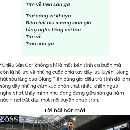
Tìm về trên sân ga
Trời càng về khuya
Đêm hắt hiu sương lạnh giá
Lắng nghe tiếng còi tàu
Tìm về…
Trên sân ga
“Chiều Sân Ga” không chỉ là một bản tình ca buồn mà
còn là hồi ức về những cuộc chia tay đầy lưu luyến. Giọng
hát sâu lắng của Giang Tiên cùng giai điệu trữ tình đã làm
sống dậy những cảm xúc chân thật nhất, khiến người
nghe chợt thấy mình như đang đứng giữa sân ga năm
nào – nơi bắt đầu một mối duyên chưa trọn.
Lời bài hát mới