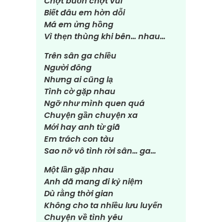
Chợt buồn chợt vui
Biết đâu em hờn dỗi
Má em ửng hồng
Vì thẹn thùng khi bên… nhau…
Trên sân ga chiều
Người đông
Nhưng ai cũng lạ
Tình cờ gặp nhau
Ngỡ như mình quen quá
Chuyện gần chuyện xa
Mới hay anh từ giã
Em trách con tàu
Sao nỡ vô tình rời sân… ga…
Một lần gặp nhau
Anh đã mang đi kỷ niệm
Dù rằng thời gian
Không cho ta nhiều lưu luyến
Chuyện về tình yêu