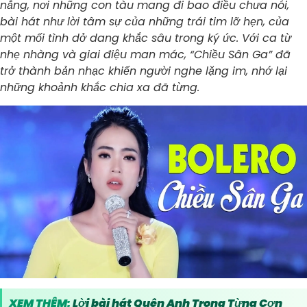
nắng, nơi những con tàu mang đi bao điều chưa nói,
bài hát như lời tâm sự của những trái tim lỡ hẹn, của
một mối tình dở dang khắc sâu trong ký ức. Với ca từ
nhẹ nhàng và giai điệu man mác, “Chiều Sân Ga” đã
trở thành bản nhạc khiến người nghe lặng im, nhớ lại
những khoảnh khắc chia xa đã từng.
XEM THÊM:
Lời bài hát Quên Anh Trong Từng Cơn