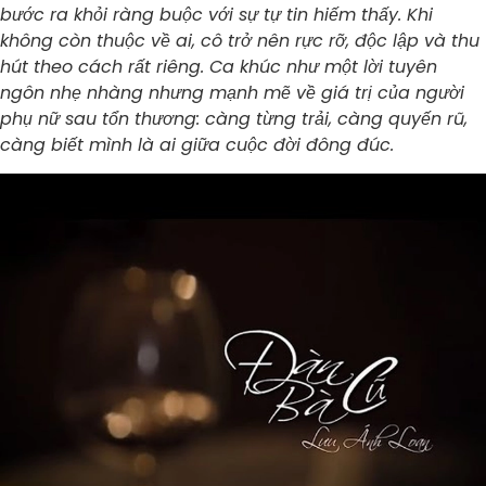
bước ra khỏi ràng buộc với sự tự tin hiếm thấy. Khi
không còn thuộc về ai, cô trở nên rực rỡ, độc lập và thu
hút theo cách rất riêng. Ca khúc như một lời tuyên
ngôn nhẹ nhàng nhưng mạnh mẽ về giá trị của người
phụ nữ sau tổn thương: càng từng trải, càng quyến rũ,
càng biết mình là ai giữa cuộc đời đông đúc.