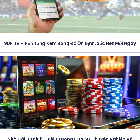
90P TV – Nền Tảng Xem Bóng Đá Ổn Định, Sắc Nét Mỗi Ngày
Nhà Cái Hitclub – Biểu Tượng Của Sự Chuyên Nghiệp Và