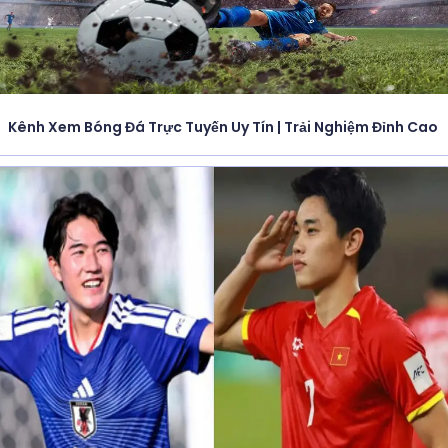
Kênh Xem Bóng Đá Trực Tuyến Uy Tín | Trải Nghiệm Đỉnh Cao