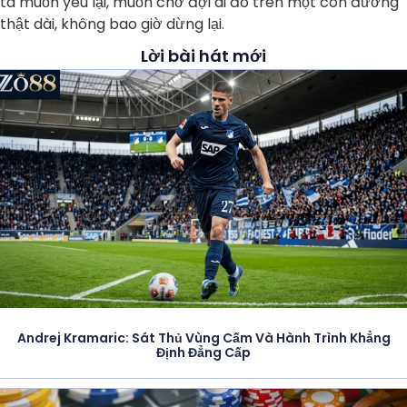
ta muốn yêu lại, muốn chờ đợi ai đó trên một con đường
thật dài, không bao giờ dừng lại.
Lời bài hát mới
Andrej Kramaric: Sát Thủ Vùng Cấm Và Hành Trình Khẳng
Định Đẳng Cấp