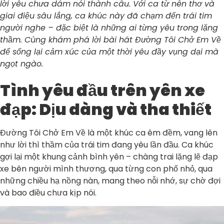
lời yêu chưa dám nói thành câu. Với ca từ nên thơ và
giai điệu sâu lắng, ca khúc này đã chạm đến trái tim
người nghe – đặc biệt là những ai từng yêu trong lặng
thầm. Cùng khám phá lời bài hát Đường Tôi Chở Em Về
để sống lại cảm xúc của một thời yêu đầy vụng dại mà
ngọt ngào.
Tình yêu đầu trên yên xe
đạp: Dịu dàng và tha thiết
Đường Tôi Chở Em Về là một khúc ca êm đềm, vang lên
như lời thì thầm của trái tim đang yêu lần đầu. Ca khúc
gợi lại một khung cảnh bình yên – chàng trai lặng lẽ đạp
xe bên người mình thương, qua từng con phố nhỏ, qua
những chiều hạ nồng nàn, mang theo nỗi nhớ, sự chờ đợi
và bao điều chưa kịp nói.