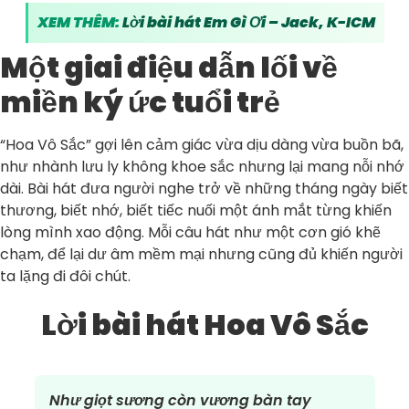
XEM THÊM:
Lời bài hát Em Gì Ơi – Jack, K-ICM
Một giai điệu dẫn lối về
miền ký ức tuổi trẻ
“Hoa Vô Sắc” gợi lên cảm giác vừa dịu dàng vừa buồn bã,
như nhành lưu ly không khoe sắc nhưng lại mang nỗi nhớ
dài. Bài hát đưa người nghe trở về những tháng ngày biết
thương, biết nhớ, biết tiếc nuối một ánh mắt từng khiến
lòng mình xao động. Mỗi câu hát như một cơn gió khẽ
chạm, để lại dư âm mềm mại nhưng cũng đủ khiến người
ta lặng đi đôi chút.
Lời bài hát Hoa Vô Sắc
Như giọt sương còn vương bàn tay