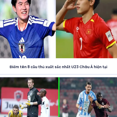
Điểm tên 8 cầu thủ xuất sắc nhất U23 Châu Á hiện tại