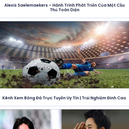
Alexis Saelemaekers – Hành Trình Phát Triển Của Một Cầu
Thủ Toàn Diện
Kênh Xem Bóng Đá Trực Tuyến Uy Tín | Trải Nghiệm Đỉnh Cao