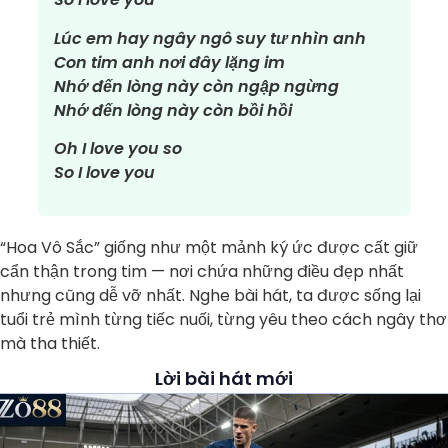
Lúc em hay ngây ngô suy tư nhìn anh
Con tim anh nơi đây lặng im
Nhớ đến lòng này còn ngập ngừng
Nhớ đến lòng này còn bồi hồi
Oh I love you so
So I love you
“Hoa Vô Sắc” giống như một mảnh ký ức được cất giữ
cẩn thận trong tim — nơi chứa những điều đẹp nhất
nhưng cũng dễ vỡ nhất. Nghe bài hát, ta được sống lại
tuổi trẻ mình từng tiếc nuối, từng yêu theo cách ngây thơ
mà tha thiết.
Lời bài hát mới