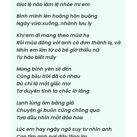
Giọt lệ nào làm lệ nhòe mi em
Bình minh lên hoàng hôn buông
Ngày vừa xuống, nhành lưu ly
Khi em đi mang theo mùa hạ
Rồi mùa đông với anh cô đơn thành lạ, và
Nhìn em lớn từ cô bé giờ thiếu nữ
Tự hào biết mấy
Mong bình yên sẽ đến
Cùng bầu trời đã có nhau
Dù chỉ là một giấc mơ
Tơ duyên tình ta chắc lỡ làng
Lạnh lùng ôm băng giá
Chuyện gì buồn cũng chống qua
Tựa đầu nhìn một đóa hoa
Lúc em hay ngây ngô suy tư nhìn anh
Con tim anh nơi đây lặng im