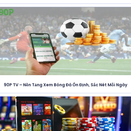
90P TV – Nền Tảng Xem Bóng Đá Ổn Định, Sắc Nét Mỗi Ngày