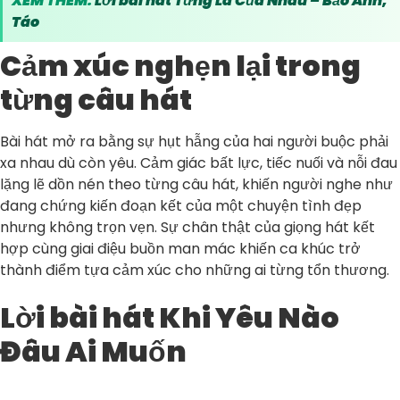
XEM THÊM:
Lời bài hát Từng Là Của Nhau – Bảo Anh,
Táo
Cảm xúc nghẹn lại trong
từng câu hát
Bài hát mở ra bằng sự hụt hẫng của hai người buộc phải
xa nhau dù còn yêu. Cảm giác bất lực, tiếc nuối và nỗi đau
lặng lẽ dồn nén theo từng câu hát, khiến người nghe như
đang chứng kiến đoạn kết của một chuyện tình đẹp
nhưng không trọn vẹn. Sự chân thật của giọng hát kết
hợp cùng giai điệu buồn man mác khiến ca khúc trở
thành điểm tựa cảm xúc cho những ai từng tổn thương.
Lời bài hát Khi Yêu Nào
Đâu Ai Muốn