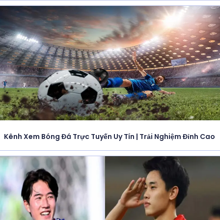
Kênh Xem Bóng Đá Trực Tuyến Uy Tín | Trải Nghiệm Đỉnh Cao