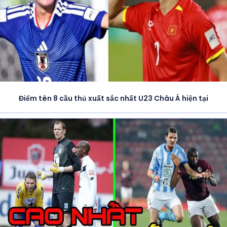
Điểm tên 8 cầu thủ xuất sắc nhất U23 Châu Á hiện tại