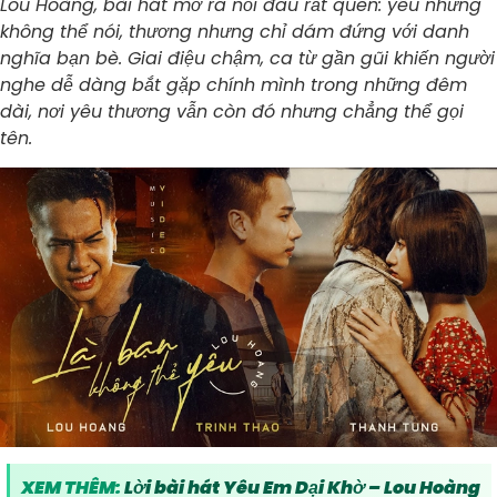
Lou Hoàng, bài hát mở ra nỗi đau rất quen: yêu nhưng
không thể nói, thương nhưng chỉ dám đứng với danh
nghĩa bạn bè. Giai điệu chậm, ca từ gần gũi khiến người
nghe dễ dàng bắt gặp chính mình trong những đêm
dài, nơi yêu thương vẫn còn đó nhưng chẳng thể gọi
tên.
XEM THÊM:
Lời bài hát Yêu Em Dại Khờ – Lou Hoàng