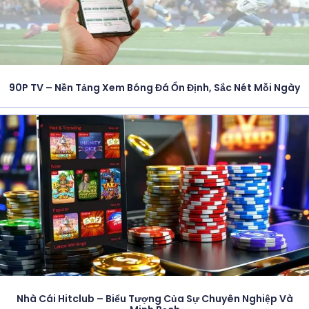
90P TV – Nền Tảng Xem Bóng Đá Ổn Định, Sắc Nét Mỗi Ngày
Nhà Cái Hitclub – Biểu Tượng Của Sự Chuyên Nghiệp Và