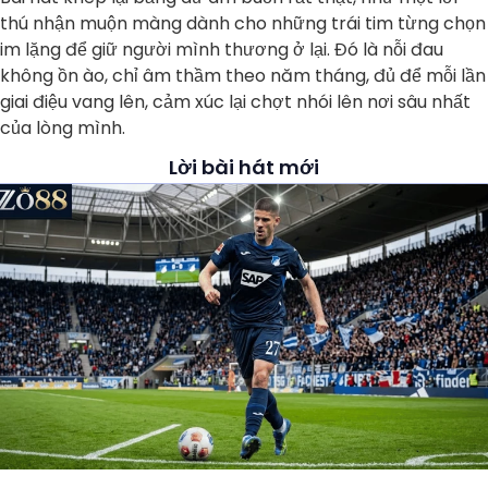
thú nhận muộn màng dành cho những trái tim từng chọn
im lặng để giữ người mình thương ở lại. Đó là nỗi đau
không ồn ào, chỉ âm thầm theo năm tháng, đủ để mỗi lần
giai điệu vang lên, cảm xúc lại chợt nhói lên nơi sâu nhất
của lòng mình.
Lời bài hát mới