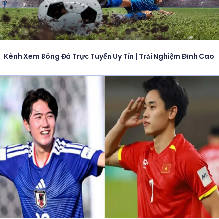
Kênh Xem Bóng Đá Trực Tuyến Uy Tín | Trải Nghiệm Đỉnh Cao