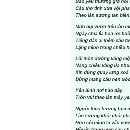
Bao yêu thương giờ nơi
Câu thơ tình xưa vội ph
Theo làn sương tan biến
Mưa bụi vươn trên làn m
Ngày chia lìa hoa rơi buồ
Tiếng đàn ai thêm sầu t
Lặng mình trong chiều h
Lối mòn đường vắng một
Nắng chiều vàng úa nh
Xin đừng quay lưng xoá
Đừng mang câu hẹn ước 
Yên bình nơi nào đây
Trôn vùi theo làn mây yeah
Người theo hương hoa m
Làn sương khói phôi pha
Đơn côi mình ta vấn vư
Hồi ức trong men say c