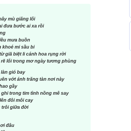
ây mù giăng lối
i đưa bước ai xa rồi
ơng
hiều mưa buồn
n khoé mi sầu bi
 giã biệt li cánh hoa rụng rời
ẽ lối trong mơ ngày tương phùng
làn gió bay
uên vớt ánh trăng tàn nơi này
 hao gầy
ghi trong tim tình nồng mê say
ên đôi môi cay
trôi giữa đời
nơi đâu