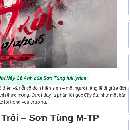
Nơi Này Có Anh của Sơn Tùng full lyrics
cổ điển và nỗi cô đơn hiện sinh – một người lặng lẽ đi giữa đời,
ranh thực mộng. Dưới đây là phần lời gốc đầy đủ, như một bản
c lối trong yêu thương.
c Trôi – Sơn Tùng M-TP