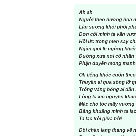
Ah ah
Người theo hương hoa m
Làn sương khói phôi pha
Đơn côi mình ta vấn vư
Hồi ức trong men say c
Ngăn giọt lệ ngừng khiế
Đường xưa nơi cố nhân từ
Phận duyên mong manh r
Oh tiếng khóc cuốn theo 
Thuyền ai qua sông lỡ q
Trống vắng bóng ai dần
Lòng ta xin nguyện khắc 
Mặc cho tóc mây vương l
Bâng khuâng mình ta lạc 
Ta lạc trôi giữa trời
Đôi chân lang thang về 