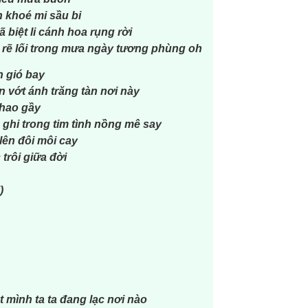
n khoé mi sầu bi
 biệt li cánh hoa rụng rời
ẽ lối trong mưa ngày tương phùng oh
n gió bay
 vớt ánh trăng tàn nơi này
 hao gầy
ghi trong tim tình nồng mê say
ên đôi môi cay
trôi giữa đời
)
mình ta ta đang lạc nơi nào