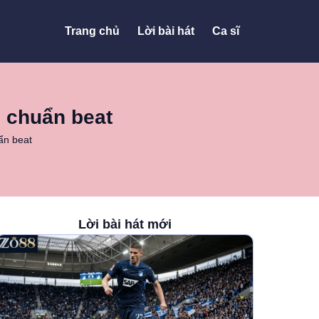
Trang chủ
Lời bài hát
Ca sĩ
s chuẩn beat
ẩn beat
Lời bài hát mới
c