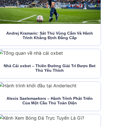
Andrej Kramaric: Sát Thủ Vùng Cấm Và Hành
Trình Khẳng Định Đẳng Cấp
Nhà Cái oxbet – Thiên Đường Giải Trí Được Bet
Thủ Yêu Thích
Alexis Saelemaekers – Hành Trình Phát Triển
Của Một Cầu Thủ Toàn Diện