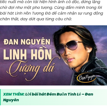
tiếc nuối mà còn tái hiện hình ảnh cô độc, đứng lặng
chờ đợi như một pho tượng. Cùng đắm mình trong lời
bài hát Linh Hồn Tượng Đá để cảm nhận sự rung động
chân thật, day dứt qua từng câu chữ.
XEM THÊM:
Lời bài hát Đêm Buồn Tỉnh Lẻ – Đan
Nguyên