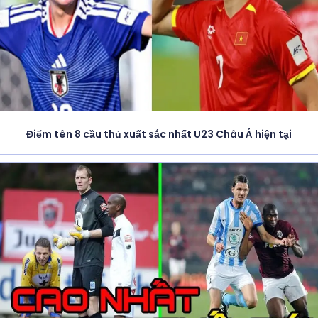
Điểm tên 8 cầu thủ xuất sắc nhất U23 Châu Á hiện tại