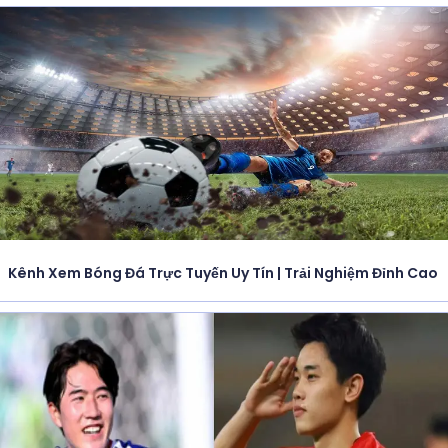
Kênh Xem Bóng Đá Trực Tuyến Uy Tín | Trải Nghiệm Đỉnh Cao