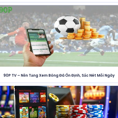
90P TV – Nền Tảng Xem Bóng Đá Ổn Định, Sắc Nét Mỗi Ngày