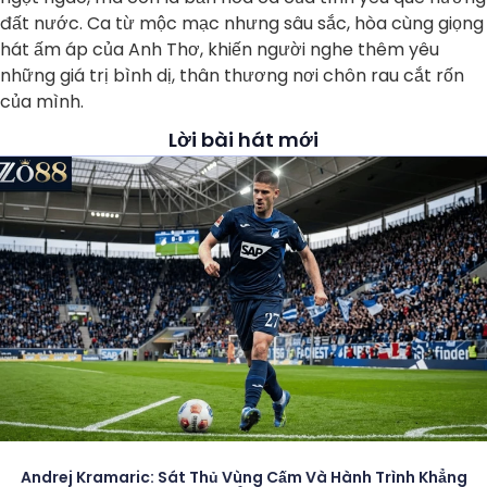
đất nước. Ca từ mộc mạc nhưng sâu sắc, hòa cùng giọng
hát ấm áp của Anh Thơ, khiến người nghe thêm yêu
những giá trị bình dị, thân thương nơi chôn rau cắt rốn
của mình.
Lời bài hát mới
Andrej Kramaric: Sát Thủ Vùng Cấm Và Hành Trình Khẳng