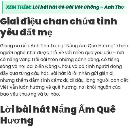
XEM THÊM:
Lời bài hát Cô Gái Vót Chông – Anh Thơ
Giai điệu chan chứa tình
yêu đất mẹ
Giọng ca của Anh Thơ trong “Nắng Ấm Quê Hương” khiến
người nghe như được trở về với miền quê yêu dấu – nơi
có nắng vàng trải dài trên những cánh đồng, có tiếng
sóng vỗ nơi bãi biển Đồng Châu, và có tình người đong
đầy qua từng câu hát. Bài hát là lời nhắn gửi giản dị
nhưng thấm đẫm tình cảm: dù đi đâu, lòng người con đất
Việt vẫn luôn hướng về quê hương, nơi khởi nguồn của
bao yêu thương và tự hào.
Lời bài hát Nắng Ấm Quê
Hương