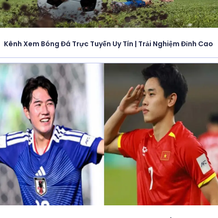
Kênh Xem Bóng Đá Trực Tuyến Uy Tín | Trải Nghiệm Đỉnh Cao