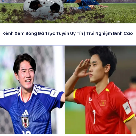
Kênh Xem Bóng Đá Trực Tuyến Uy Tín | Trải Nghiệm Đỉnh Cao