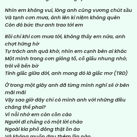
Nhìn em không vui, lòng anh cũng vương chút sầu
Và tạnh cơn mưa, ánh lên kỉ niệm không quên
Còn đó bức thư anh trao tới em
Rồi chỉ khi cơn mưa tới, không thấy em nữa, anh
chợt hững hờ
Tự trách anh quá khờ, nhìn em cạnh bên ai khác
Một mình trong cơn giông tố, cố giấu nhung nhớ,
trôi về bến bờ
Tỉnh giấc giữa đời, anh mong đó là giấc mơ (TRD)
Ở trong một giây anh đã từng mình nghĩ sẽ ở bên
mãi mãi
Vậy sao giờ đây chỉ có mình anh với những điều
chăng thể phai?
Vì nỗi nhớ em còn cồn cào
Người đi chẳng có một lời chào
Ngoài kia phố đông thật ồn ào
Và không muốn đau thêm lần nào