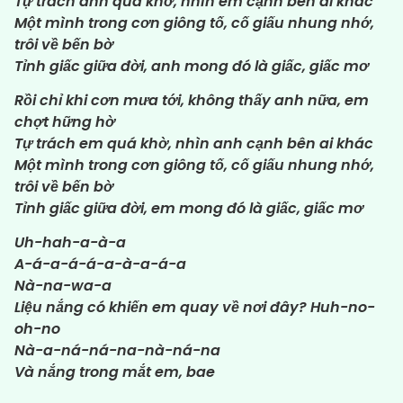
Tự trách anh quá khờ, nhìn em cạnh bên ai khác
Một mình trong cơn giông tố, cố giấu nhung nhớ,
trôi về bến bờ
Tỉnh giấc giữa đời, anh mong đó là giấc, giấc mơ
Rồi chỉ khi cơn mưa tới, không thấy anh nữa, em
chợt hững hờ
Tự trách em quá khờ, nhìn anh cạnh bên ai khác
Một mình trong cơn giông tố, cố giấu nhung nhớ,
trôi về bến bờ
Tỉnh giấc giữa đời, em mong đó là giấc, giấc mơ
Uh-hah-a-à-a
A-á-a-á-á-a-à-a-á-a
Nà-na-wa-a
Liệu nắng có khiến em quay về nơi đây? Huh-no-
oh-no
Nà-a-ná-ná-na-nà-ná-na
Và nắng trong mắt em, bae