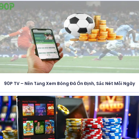
90P TV – Nền Tảng Xem Bóng Đá Ổn Định, Sắc Nét Mỗi Ngày