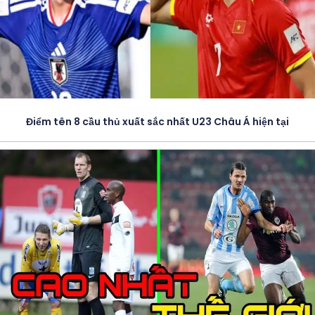
Điểm tên 8 cầu thủ xuất sắc nhất U23 Châu Á hiện tại