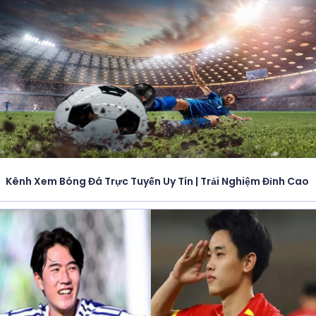
Kênh Xem Bóng Đá Trực Tuyến Uy Tín | Trải Nghiệm Đỉnh Cao