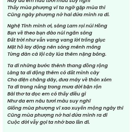
Nay da em nâu tươi màu suy nghĩ
Thấy mùa phượng vĩ ta ngỡ gặp mùa thi
Cũng ngày phượng nở hai đứa mình ra đi.
Nghệ Tĩnh mình ơi, sông Lam rọi núi Hồng
Bạn về theo bạn đào núi ngăn sông
Đất trời như vẫn vang vang lời trống giục
Mặt hồ lay động nên sóng mênh mông
Từng đàn cá lội cây lúa thêm nặng bông.
Ta đi những bước thênh thang đồng rộng
Làng ta di động thêm có đất mình cày
Cho điện chăng dây, đưa máy về thôn xóm
Ta đi trong nắng trong mưa đời bận rộn
Bài thơ ta đọc em có thấy điều gì
Như da em nâu tươi màu suy nghĩ
Giống mùa phượng vĩ xao xuyến mộng ngày thi
Cũng mùa phượng nở hai đứa mình ra đi
Cuộc đời vẫy gọi ta nhớ bao lần đi.