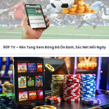
90P TV – Nền Tảng Xem Bóng Đá Ổn Định, Sắc Nét Mỗi Ngày