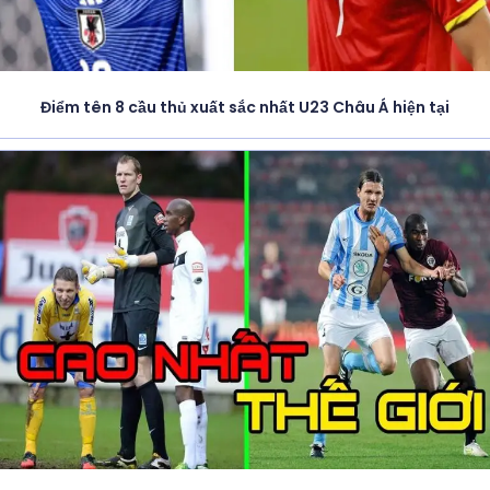
Điểm tên 8 cầu thủ xuất sắc nhất U23 Châu Á hiện tại