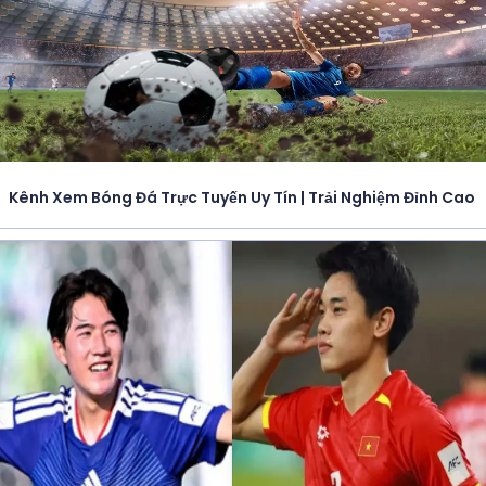
Kênh Xem Bóng Đá Trực Tuyến Uy Tín | Trải Nghiệm Đỉnh Cao