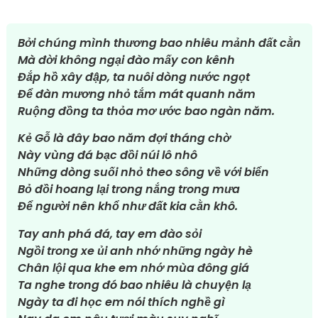
Bởi chúng mình thương bao nhiêu mảnh đất cằn
Mà đời không ngại đào mấy con kênh
Đắp hồ xây đập, ta nuôi dòng nước ngọt
Để đàn mương nhỏ tắm mát quanh năm
Ruộng đồng ta thỏa mơ ước bao ngàn năm.
Kẻ Gỗ là đây bao năm đợi tháng chờ
Này vùng đá bạc đồi núi lô nhô
Những dòng suối nhỏ theo sông về với biển
Bỏ đồi hoang lại trong nắng trong mưa
Để người nên khổ như đất kia cằn khô.
Tay anh phá đá, tay em đào sỏi
Ngồi trong xe ủi anh nhớ những ngày hè
Chân lội qua khe em nhớ mùa đông giá
Ta nghe trong đó bao nhiêu là chuyện lạ
Ngày ta đi học em nói thích nghề gì