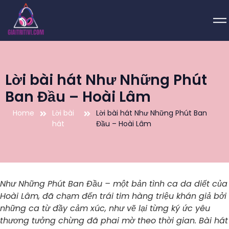
Lời bài hát Như Những Phút
Ban Đầu – Hoài Lâm
Home
Lời bài
Lời bài hát Như Những Phút Ban
hát
Đầu – Hoài Lâm
Như Những Phút Ban Đầu – một bản tình ca da diết của
Hoài Lâm, đã chạm đến trái tim hàng triệu khán giả bởi
những ca từ đầy cảm xúc, như vẽ lại từng ký ức yêu
thương tưởng chừng đã phai mờ theo thời gian. Bài hát