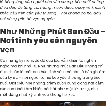
là tiếng lòng của người còn vấn vương, tiếc nuối những
điều đẹp đẽ từng có, mong muốn được quay về khoảnh
khắc đầu tiên của yêu thương – nơi không có nỗi đau,
chỉ có sự gắn bó vẹn nguyên.
Như Những Phút Ban Đầu –
Nơi tình yêu còn nguyên
vẹn
Có những kỷ niệm, dù đã qua lâu, vẫn khiến ta nghẹn
ngào mỗi khi nhớ lại. Như Những Phút Ban Đầu không chỉ
đơn thuần là một ca khúc tình yêu, mà còn là bản ghi âm
của ký ức – nơi người ta níu kéo yêu thương trong tiếc
nuối. Giai điệu nhẹ nhàng, trầm buồn cùng giọng hát cảm
xúc của Hoài Lâm khiến bài hát như một lời tự sự, như
một dòng nhật ký tình yêu không hồi kết.