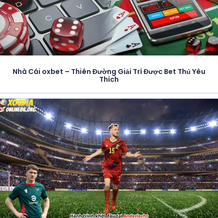
Nhà Cái oxbet – Thiên Đường Giải Trí Được Bet Thủ Yêu
Thích