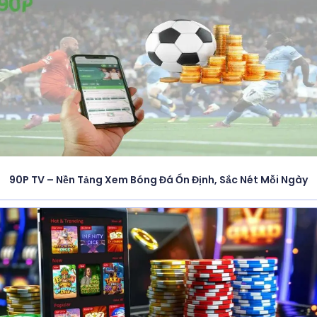
90P TV – Nền Tảng Xem Bóng Đá Ổn Định, Sắc Nét Mỗi Ngày