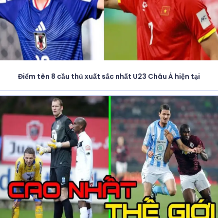
Điểm tên 8 cầu thủ xuất sắc nhất U23 Châu Á hiện tại