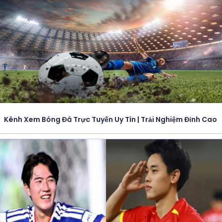
Kênh Xem Bóng Đá Trực Tuyến Uy Tín | Trải Nghiệm Đỉnh Cao