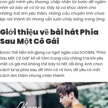
con gái mình yêu thương, chấp nhận lùi bước để ngắm
nhìn và bảo vệ cô từ xa. Đây là ca khúc dành cho
những trái tim yêu thầm, những câu chuyện tình chưa
kịp nói thành lời nhưng vẫn luôn cháy bỏng trong lòng.
Giới thiệu về bài hát Phía
Sau Một Cô Gái
Được thể hiện bởi giọng ca ngọt ngào của SOOBIN, “Phía
Sau Một Cô Gái” kể về tâm trạng của chàng trai khi yêu
một cô gái mà không thể bày tỏ hết nỗi lòng. Anh chọn
cách lùi lại phía sau, để nhìn cô rõ hơn, để yêu cô một
cách âm thầm nhưng chân thành.