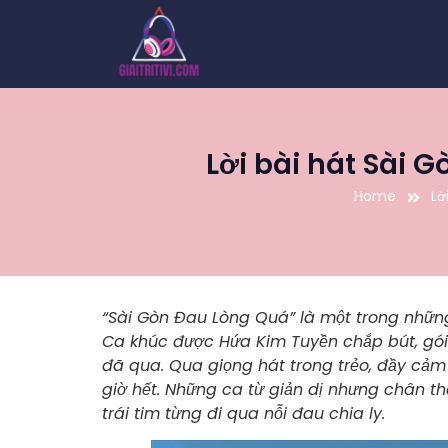
Lời bài hát Sài
Home
Lờ
“Sài Gòn Đau Lòng Quá” là một trong những
Ca khúc được Hứa Kim Tuyền chắp bút, gói 
đã qua. Qua giọng hát trong trẻo, đầy cảm
giờ hết. Những ca từ giản dị nhưng chân t
trái tim từng đi qua nỗi đau chia ly.