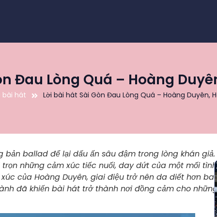
 Gòn Đau Lòng Quá – Hoàng Duyê
i bài hát
Lời bài hát Sài Gòn Đau Lòng Quá – Hoàng Duyên, 
 bản ballad để lại dấu ấn sâu đậm trong lòng khán giả.
trọn những cảm xúc tiếc nuối, day dứt của một mối tình
 xúc của Hoàng Duyên, giai điệu trở nên da diết hơn ba
hành đã khiến bài hát trở thành nơi đồng cảm cho nhữn