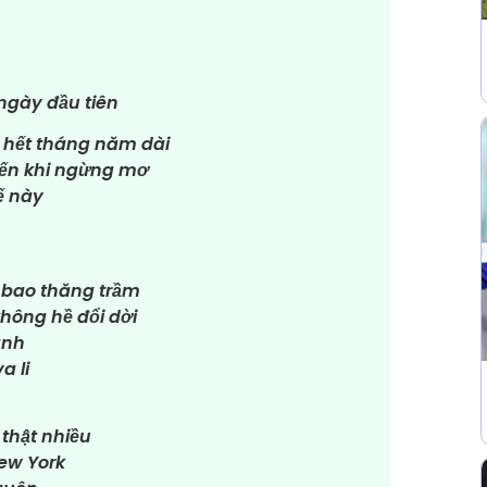
ngày đầu tiên
 hết tháng năm dài
đến khi ngừng mơ
ế này
 bao thăng trầm
hông hề đổi dời
ành
a li
 thật nhiều
New York