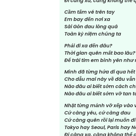
Đi càng xa, càng không thể 
Cầm tấm vé trên tay
Em bay đến nơi xa
Sài Gòn đau lòng quá
Toàn kỷ niệm chúng ta
Phải đi xa đến đâu?
Thời gian quên mất bao lâu?
Để trái tim em bình yên như 
Mình đã từng hứa đi qua hết
Cho dẫu mai này về đâu vẫn
Nào đâu ai biết sớm cách chi
Nào đâu ai biết sớm vỡ tan 
Nhặt từng mảnh vỡ xếp vào v
Cứ càng yêu, cứ càng đau
Cứ càng quên rồi lại muốn đi
Tokyo hay Seoul, Paris hay 
Đi càng xa, càng không thể 