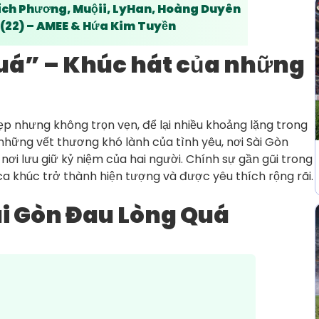
 Bích Phương, Muộii, LyHan, Hoàng Duyên
i (22) – AMEE & Hứa Kim Tuyền
uá” – Khúc hát của những
p nhưng không trọn vẹn, để lại nhiều khoảng lặng trong
hững vết thương khó lành của tình yêu, nơi Sài Gòn
ơi lưu giữ kỷ niệm của hai người. Chính sự gần gũi trong
 ca khúc trở thành hiện tượng và được yêu thích rộng rãi.
Sài Gòn Đau Lòng Quá