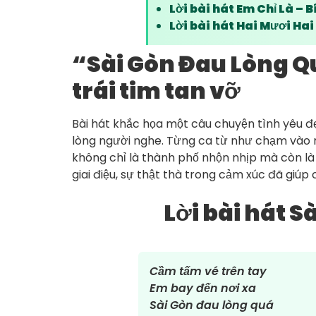
Lời bài hát Em Chỉ Là –
Lời bài hát Hai Mươi Ha
“Sài Gòn Đau Lòng Q
trái tim tan vỡ
Bài hát khắc họa một câu chuyện tình yêu đẹ
lòng người nghe. Từng ca từ như chạm vào n
không chỉ là thành phố nhộn nhịp mà còn là n
giai điệu, sự thật thà trong cảm xúc đã giúp
Lời bài hát 
Cầm tấm vé trên tay
Em bay đến nơi xa
Sài Gòn đau lòng quá