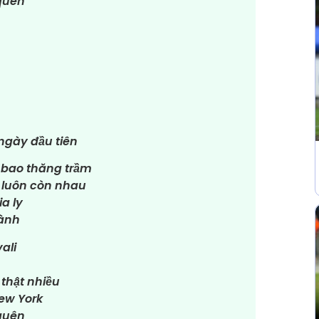
quên
ngày đầu tiên
 bao thăng trầm
 luôn còn nhau
a ly
tành
ali
 thật nhiều
New York
quên