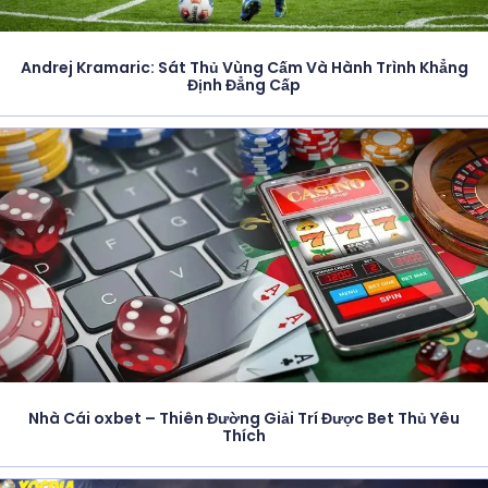
Andrej Kramaric: Sát Thủ Vùng Cấm Và Hành Trình Khẳng
Định Đẳng Cấp
Nhà Cái oxbet – Thiên Đường Giải Trí Được Bet Thủ Yêu
Thích