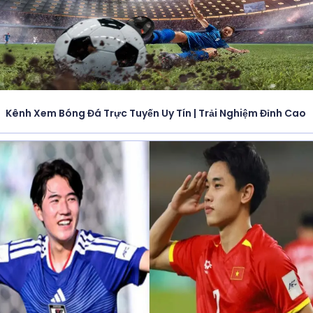
Kênh Xem Bóng Đá Trực Tuyến Uy Tín | Trải Nghiệm Đỉnh Cao