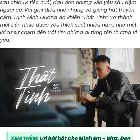
sau chia ly: tiếc nuối, đau đớn nhưng vẫn yêu sâu đậm
người cũ. Với giai điệu nhẹ nhàng và giọng hát truyền
cảm, Trịnh Đình Quang đã khiến “Thất Tình” trở thành
một bản nhạc được yêu thích suốt nhiều năm, như một
lời tự sự chạm đến trái tim những ai từng tổn thương vì
yêu.
XEM THÊM:
Lời bài hát Cho Mình Em – Binz, Đen