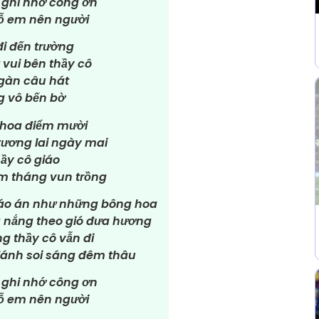
 ghi nhớ công ơn
dỗ em nên người
i đến trường
vui bên thầy cô
gàn câu hát
g vô bến bờ
 hoa điểm mười
tương lai ngày mai
ầy cô giáo
m tháng vun trồng
iáo án như những bông hoa
g nắng theo gió đưa hương
g thầy cô vẫn đi
lánh soi sáng đêm thâu
 ghi nhớ công ơn
dỗ em nên người