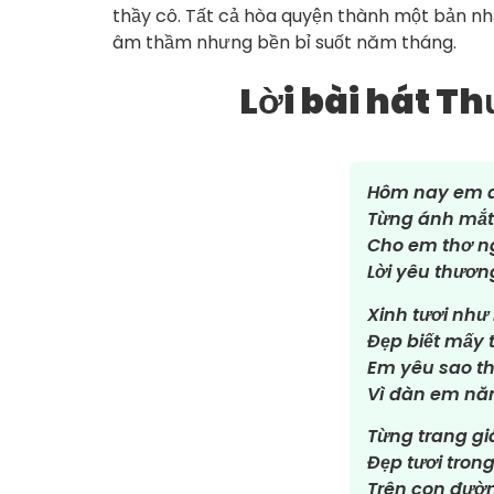
thầy cô. Tất cả hòa quyện thành một bản n
âm thầm nhưng bền bỉ suốt năm tháng.
Lời bài hát T
Hôm nay em đ
Từng ánh mắt 
Cho em thơ n
Lời yêu thươn
Xinh tươi như
Đẹp biết mấy 
Em yêu sao th
Vì đàn em nă
Từng trang g
Đẹp tươi tron
Trên con đườn