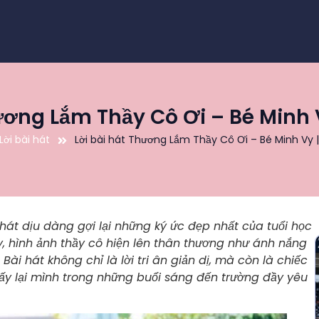
ương Lắm Thầy Cô Ơi – Bé Minh 
Lời bài hát
Lời bài hát Thương Lắm Thầy Cô Ơi – Bé Minh Vy |
hát dịu dàng gợi lại những ký ức đẹp nhất của tuổi học
y, hình ảnh thầy cô hiện lên thân thương như ánh nắng
ài hát không chỉ là lời tri ân giản dị, mà còn là chiếc
ấy lại mình trong những buổi sáng đến trường đầy yêu