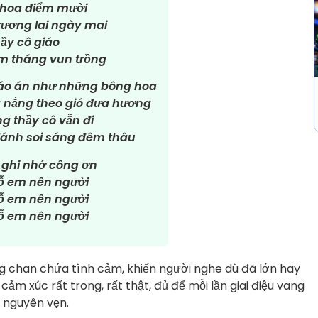
 hoa điểm mười
tương lai ngày mai
ầy cô giáo
m tháng vun trồng
iáo án như những bông hoa
g nắng theo gió đưa hương
g thầy cô vẫn đi
lánh soi sáng đêm thâu
 ghi nhớ công ơn
dỗ em nên người
dỗ em nên người
dỗ em nên người
 chan chứa tình cảm, khiến người nghe dù đã lớn hay
 cảm xúc rất trong, rất thật, đủ để mỗi lần giai điệu vang
ề nguyên vẹn.