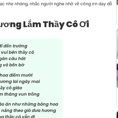
hạc nhẹ nhàng, nhắc người nghe nhớ về công ơn dạy dỗ
hương Lắm Thầy Cô Ơi
i đến trường
vui bên thầy cô
gàn câu hát
g vô bến bờ
 hoa điểm mười
tương lai ngày mai
ầy cô giáo
m tháng vun trồng
iáo án như những bông hoa
g nắng theo gió đưa hương
g thầy cô vẫn đi