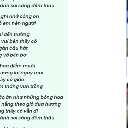
lánh soi sáng đêm thâu
 ghi nhớ công ơn
dỗ em nên người
i đến trường
vui bên thầy cô
gàn câu hát
g vô bến bờ
 hoa điểm mười
tương lai ngày mai
ầy cô giáo
m tháng vun trồng
iáo án như những bông hoa
g nắng theo gió đưa hương
g thầy cô vẫn đi
lánh soi sáng đêm thâu