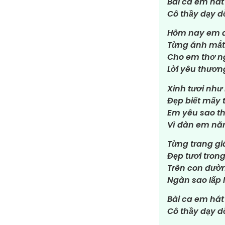
Bài ca em hát
Cô thầy dạy 
Hôm nay em đ
Từng ánh mắt 
Cho em thơ n
Lời yêu thươn
Xinh tươi như
Đẹp biết mấy 
Em yêu sao th
Vì đàn em nă
Từng trang g
Đẹp tươi tron
Trên con đườn
Ngàn sao lấp 
Bài ca em hát
Cô thầy dạy 