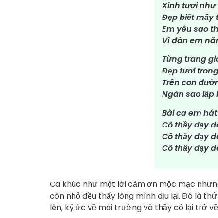
Xinh tươi như
Đẹp biết mấy 
Em yêu sao th
Vì đàn em nă
Từng trang g
Đẹp tươi tron
Trên con đườn
Ngàn sao lấp 
Bài ca em hát
Cô thầy dạy 
Cô thầy dạy 
Cô thầy dạy 
Ca khúc như một lời cảm ơn mộc mạc nhưng
còn nhỏ đều thấy lòng mình dịu lại. Đó là thứ
lên, ký ức về mái trường và thầy cô lại trở v