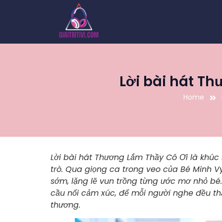
Lời bài hát Th
Home
Lời bài hát Thương Lắm Thầy Cô Ơi là khúc 
trò. Qua giọng ca trong veo của Bé Minh V
sớm, lặng lẽ vun trồng từng ước mơ nhỏ bé. B
cầu nối cảm xúc, để mỗi người nghe đều th
thương.