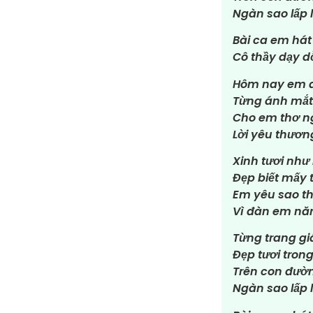
Ngàn sao lấp 
Bài ca em hát
Cô thầy dạy 
Hôm nay em đ
Từng ánh mắt 
Cho em thơ n
Lời yêu thươn
Xinh tươi như
Đẹp biết mấy 
Em yêu sao th
Vì đàn em nă
Từng trang g
Đẹp tươi tron
Trên con đườn
Ngàn sao lấp 