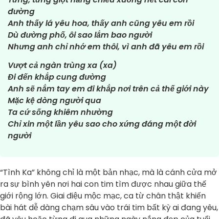
đường
Anh thấy lá yêu hoa, thấy anh cũng yêu em rồi
Dù đường phố, ôi sao lắm bao người
Nhưng anh chỉ nhớ em thôi, vì anh đã yêu em rồi
Vượt cả ngàn trùng xa (xa)
Đi đến khắp cung đường
Anh sẽ nắm tay em đi khắp nơi trên cả thế giới này
Mặc kệ dòng người qua
Ta cứ sống khiêm nhường
Chỉ xin một lần yêu sao cho xứng đáng một đời
người
“Tình Ka” không chỉ là một bản nhạc, mà là cánh cửa mở
ra sự bình yên nơi hai con tim tìm được nhau giữa thế
giới rộng lớn. Giai điệu mộc mạc, ca từ chân thật khiến
bài hát dễ dàng chạm sâu vào trái tim bất kỳ ai đang yêu,