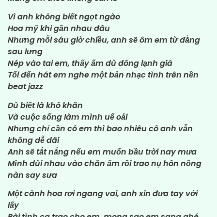
Vì anh không biết ngọt ngào
Hoa mỹ khi gần nhau đâu
Nhưng mỗi sáu giờ chiều, anh sẽ ôm em từ đằng
sau lưng
Nép vào tai em, thấy ấm dù đông lạnh giá
Tối đến hát em nghe một bản nhạc tình trên nền
beat jazz
Dù biết là khó khăn
Và cuộc sống làm mình uể oải
Nhưng chỉ cần có em thì bao nhiêu cô anh vẫn
không dễ dãi
Anh sẽ tắt nắng nếu em muốn bầu trời nay mưa
Mình dùi nhau vào chăn ấm rồi trao nụ hôn nồng
nàn say sưa
Một cành hoa rơi ngang vai, anh xin đưa tay với
lấy
Bài tình ca trao cho em, mong sao em sang ghé