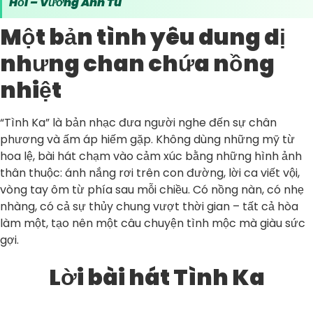
Hỏi – Vương Anh Tú
Một bản tình yêu dung dị
nhưng chan chứa nồng
nhiệt
“Tình Ka” là bản nhạc đưa người nghe đến sự chân
phương và ấm áp hiếm gặp. Không dùng những mỹ từ
hoa lệ, bài hát chạm vào cảm xúc bằng những hình ảnh
thân thuộc: ánh nắng rơi trên con đường, lời ca viết vội,
vòng tay ôm từ phía sau mỗi chiều. Có nồng nàn, có nhẹ
nhàng, có cả sự thủy chung vượt thời gian – tất cả hòa
làm một, tạo nên một câu chuyện tình mộc mà giàu sức
gợi.
Lời bài hát Tình Ka