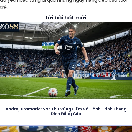
đã yêu hoặc từng đi qua những ngày nắng đẹp của tuổi
trẻ.
Lời bài hát mới
Andrej Kramaric: Sát Thủ Vùng Cấm Và Hành Trình Khẳng
Định Đẳng Cấp