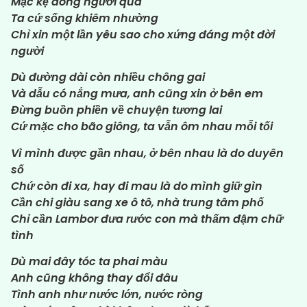
Mặc kệ dòng người qua
Ta cứ sống khiêm nhường
Chỉ xin một lần yêu sao cho xứng đáng một đời
người
Dù đường dài còn nhiều chông gai
Và dẫu có nắng mưa, anh cũng xin ở bên em
Đừng buồn phiền về chuyện tương lai
Cứ mặc cho bão giông, ta vẫn ôm nhau mỗi tối
Vì mình được gần nhau, ở bên nhau là do duyên
số
Chứ còn đi xa, hay đi mau là do mình giữ gìn
Cần chi giàu sang xe ô tô, nhà trung tâm phố
Chỉ cần Lambor đưa rước con mà thấm đậm chữ
tình
Dù mai đây tóc ta phai màu
Anh cũng không thay đổi đâu
Tình anh như nước lớn, nước ròng