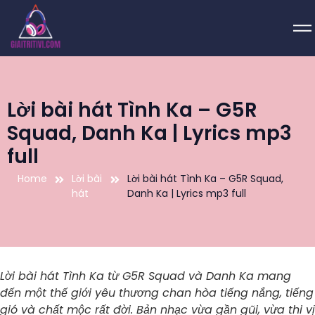
Lời bài hát Tình Ka – G5R
Squad, Danh Ka | Lyrics mp3
full
Home
Lời bài
Lời bài hát Tình Ka – G5R Squad,
hát
Danh Ka | Lyrics mp3 full
Lời bài hát Tình Ka từ G5R Squad và Danh Ka mang
đến một thế giới yêu thương chan hòa tiếng nắng, tiếng
gió và chất mộc rất đời. Bản nhạc vừa gần gũi, vừa thi vị