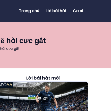
Trang chủ
Lời bài hát
Ca sĩ
ế hài cực gắt
hài cực gắt
Lời bài hát mới