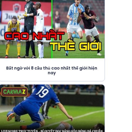
Bất ngờ với 8 cầu thủ cao nhất thế giới hiện
nay