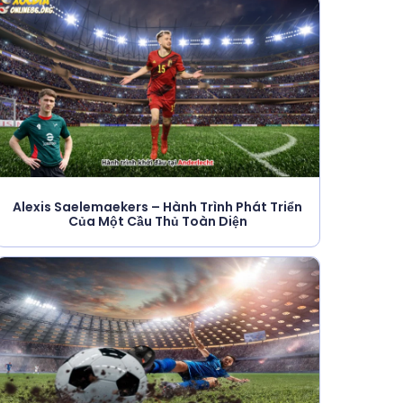
Alexis Saelemaekers – Hành Trình Phát Triển
Của Một Cầu Thủ Toàn Diện