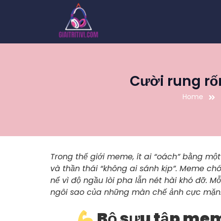
Cười rung rố
Home
Trong thế giới meme, ít ai “oách” bằng mộ
và thần thái “không ai sánh kịp”. Meme c
nể vì độ ngầu lòi pha lẫn nét hài khó đỡ. 
ngôi sao của những màn chế ảnh cực mặn
Bộ sưu tập mem