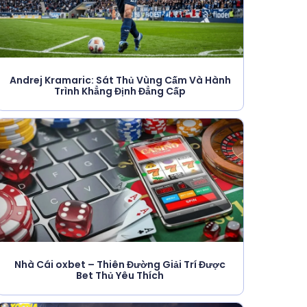
Andrej Kramaric: Sát Thủ Vùng Cấm Và Hành
Trình Khẳng Định Đẳng Cấp
Nhà Cái oxbet – Thiên Đường Giải Trí Được
Bet Thủ Yêu Thích