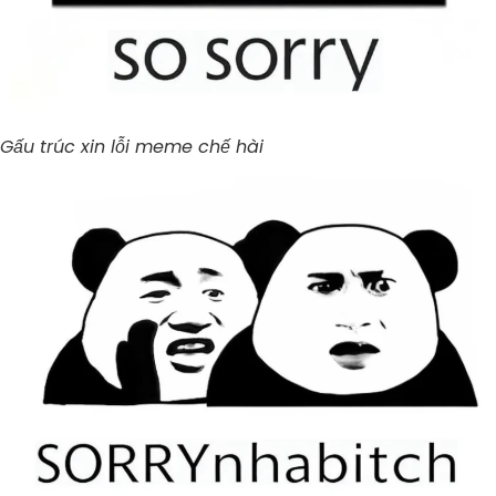
Gấu trúc xin lỗi meme chế hài