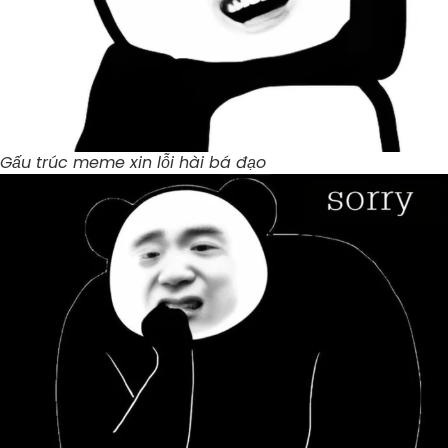
Gấu trúc meme xin lỗi hài bá đạo