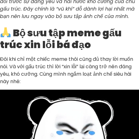
dỗi trước sự đáng yêu và hài hước khó cưỡng của chú
gấu trúc. Đây chính là “vũ khí” dỗ dành lợi hại nhất mà
bạn nên lưu ngay vào bộ sưu tập ảnh chế của mình.
Bộ sưu tập meme gấu
trúc xin lỗi bá đạo
Đôi khi chỉ một chiếc meme thôi cũng đủ thay lời muốn
nói. Và với gấu trúc thì lời “xin lỗi” lại càng trở nên đáng
yêu, khó cưỡng. Cùng mình ngắm loạt ảnh chế siêu hài
này nhé: