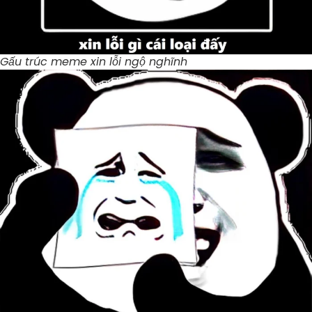
Gấu trúc meme xin lỗi ngộ nghĩnh