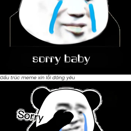
Gấu trúc meme xin lỗi đáng yêu