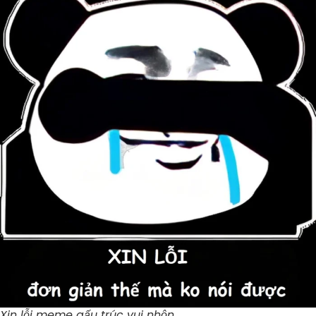
Xin lỗi meme gấu trúc vui nhộn