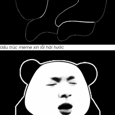
Gấu trúc meme xin lỗi hài hước