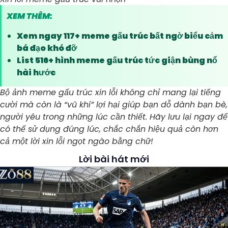
XEM THÊM:
Xem ngay 117+ meme gấu trúc bất ngờ biểu cảm
bá đạo khó đỡ
List 516+ hình meme gấu trúc tức giận bùng nổ
hài hước
Bộ ảnh meme gấu trúc xin lỗi không chỉ mang lại tiếng
cười mà còn là “vũ khí” lợi hại giúp bạn dỗ dành bạn bè,
người yêu trong những lúc cần thiết. Hãy lưu lại ngay để
có thể sử dụng đúng lúc, chắc chắn hiệu quả còn hơn
cả một lời xin lỗi ngọt ngào bằng chữ!
Lời bài hát mới