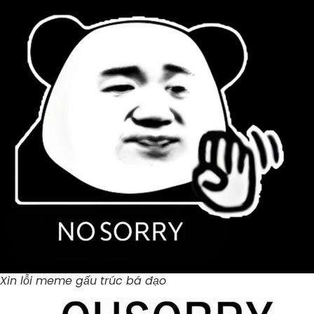
Xin lỗi meme gấu trúc bá đạo