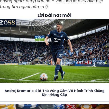
những người đứng sau nó – vẫn luôn là điều đặc biệt
trong tim người hâm mộ.
Lời bài hát mới
Andrej Kramaric: Sát Thủ Vùng Cấm Và Hành Trình Khẳng
Định Đẳng Cấp