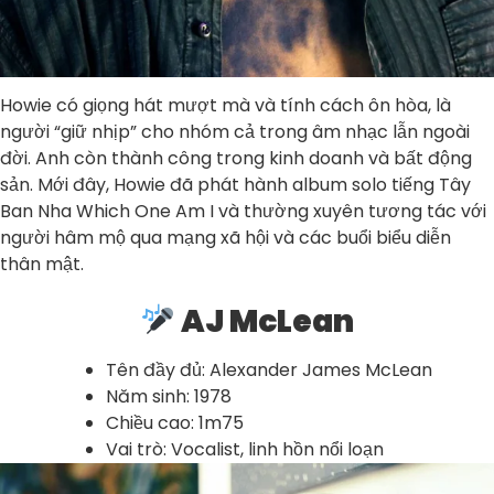
Howie có giọng hát mượt mà và tính cách ôn hòa, là
người “giữ nhịp” cho nhóm cả trong âm nhạc lẫn ngoài
đời. Anh còn thành công trong kinh doanh và bất động
sản. Mới đây, Howie đã phát hành album solo tiếng Tây
Ban Nha Which One Am I và thường xuyên tương tác với
người hâm mộ qua mạng xã hội và các buổi biểu diễn
thân mật.
AJ McLean
Tên đầy đủ: Alexander James McLean
Năm sinh: 1978
Chiều cao: 1m75
Vai trò: Vocalist, linh hồn nổi loạn