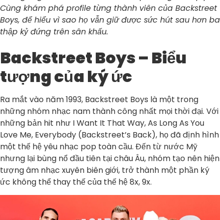
Cùng khám phá profile từng thành viên của Backstreet
Boys, để hiểu vì sao họ vẫn giữ được sức hút sau hơn ba
thập kỷ đứng trên sân khấu.
Backstreet Boys – Biểu
tượng của ký ức
Ra mắt vào năm 1993, Backstreet Boys là một trong
những nhóm nhạc nam thành công nhất mọi thời đại. Với
những bản hit như I Want It That Way, As Long As You
Love Me, Everybody (Backstreet’s Back), họ đã định hình
một thế hệ yêu nhạc pop toàn cầu. Đến từ nước Mỹ
nhưng lại bùng nổ đầu tiên tại châu Âu, nhóm tạo nên hiện
tượng âm nhạc xuyên biên giới, trở thành một phần ký
ức không thể thay thế của thế hệ 8x, 9x.