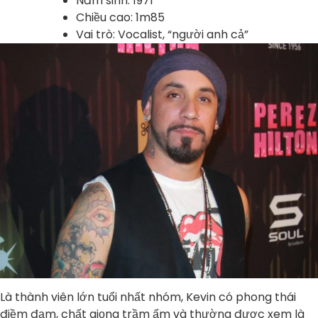
Năm sinh: 1971
Chiều cao: 1m85
Vai trò: Vocalist, “người anh cả”
Là thành viên lớn tuổi nhất nhóm, Kevin có phong thái
điềm đạm, chất giọng trầm ấm và thường được xem là