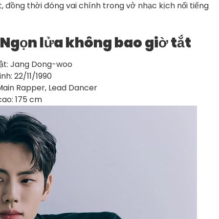
 đồng thời đóng vai chính trong vở nhạc kịch nổi tiếng
gọn lửa không bao giờ tắt
ật: Jang Dong-woo
nh: 22/11/1990
: Main Rapper, Lead Dancer
cao: 175 cm