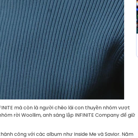
NFINITE mà còn là người chèo lái con thuyền nhóm vượt
 nhóm rời Woollim, anh sáng lập INFINITE Company để giữ
 thành công với các album như Inside Me và Savior. Năm