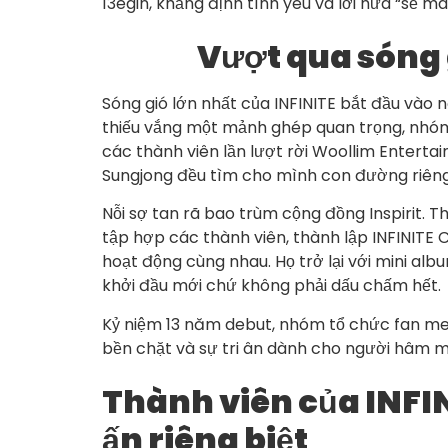
13egin, khẳng định tình yêu và lời hứa “sẽ 
Vượt qua sóng g
Sóng gió lớn nhất của INFINITE bắt đầu vào 
thiếu vắng một mảnh ghép quan trọng, nhóm v
các thành viên lần lượt rời Woollim Entert
Sungjong đều tìm cho mình con đường riêng
Nỗi sợ tan rã bao trùm cộng đồng Inspirit. 
tập hợp các thành viên, thành lập INFINIT
hoạt động cùng nhau. Họ trở lại với mini alb
khởi đầu mới chứ không phải dấu chấm hết.
Kỷ niệm 13 năm debut, nhóm tổ chức fan mee
bền chặt và sự tri ân dành cho người hâm m
Thành viên của INFIN
ấn riêng biệt