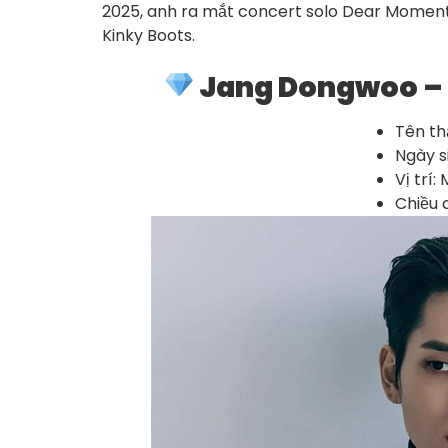
2025, anh ra mắt concert solo Dear Moment,
Kinky Boots.
Jang Dongwoo – N
Tên th
Ngày si
Vị trí
Chiều 