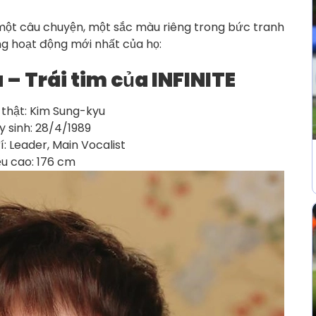
 một câu chuyện, một sắc màu riêng trong bức tranh
ững hoạt động mới nhất của họ:
– Trái tim của INFINITE
 thật: Kim Sung-kyu
y sinh: 28/4/1989
rí: Leader, Main Vocalist
ều cao: 176 cm