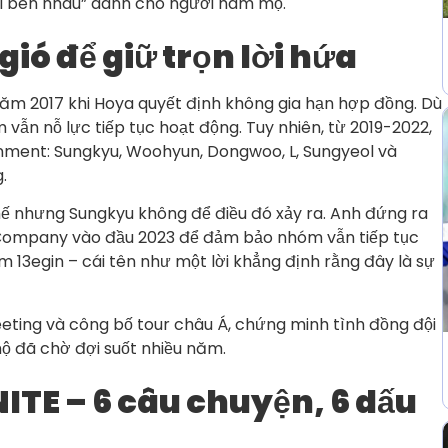
mãi bên nhau” dành cho người hâm mộ.
ió để giữ trọn lời hứa
năm 2017 khi Hoya quyết định không gia hạn hợp đồng. Dù
ẫn nỗ lực tiếp tục hoạt động. Tuy nhiên, từ 2019-2022,
ainment: Sungkyu, Woohyun, Dongwoo, L, Sungyeol và
.
Thế nhưng Sungkyu không để điều đó xảy ra. Anh đứng ra
E Company vào đầu 2023 để đảm bảo nhóm vẫn tiếp tục
um 13egin – cái tên như một lời khẳng định rằng đây là sự
ting và công bố tour châu Á, chứng minh tình đồng đội
ộ đã chờ đợi suốt nhiều năm.
ITE – 6 câu chuyện, 6 dấu