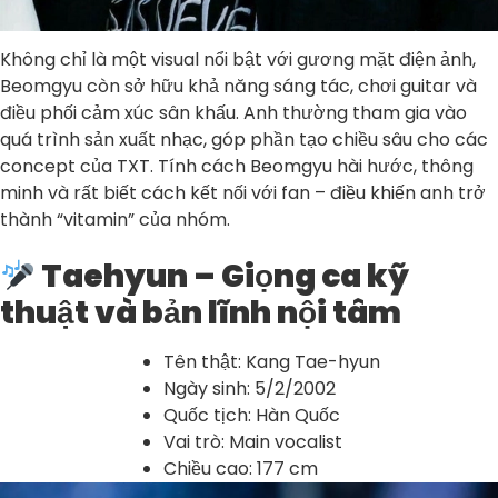
Không chỉ là một visual nổi bật với gương mặt điện ảnh,
Beomgyu còn sở hữu khả năng sáng tác, chơi guitar và
điều phối cảm xúc sân khấu. Anh thường tham gia vào
quá trình sản xuất nhạc, góp phần tạo chiều sâu cho các
concept của TXT. Tính cách Beomgyu hài hước, thông
minh và rất biết cách kết nối với fan – điều khiến anh trở
thành “vitamin” của nhóm.
Taehyun – Giọng ca kỹ
thuật và bản lĩnh nội tâm
Tên thật: Kang Tae-hyun
Ngày sinh: 5/2/2002
Quốc tịch: Hàn Quốc
Vai trò: Main vocalist
Chiều cao: 177 cm