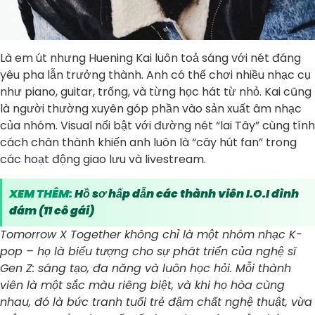
Là em út nhưng Huening Kai luôn toả sáng với nét đáng
yêu pha lẫn trưởng thành. Anh có thể chơi nhiều nhạc cụ
như piano, guitar, trống, và từng học hát từ nhỏ. Kai cũng
là người thường xuyên góp phần vào sản xuất âm nhạc
của nhóm. Visual nổi bật với đường nét “lai Tây” cùng tính
cách chân thành khiến anh luôn là “cây hút fan” trong
các hoạt động giao lưu và livestream.
XEM THÊM:
Hồ sơ hấp dẫn các thành viên I.O.I đình
đám (11 cô gái)
Tomorrow X Together không chỉ là một nhóm nhạc K-
pop – họ là biểu tượng cho sự phát triển của nghệ sĩ
Gen Z: sáng tạo, đa năng và luôn học hỏi. Mỗi thành
viên là một sắc màu riêng biệt, và khi họ hòa cùng
nhau, đó là bức tranh tuổi trẻ đậm chất nghệ thuật, vừa