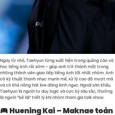
Ngay từ nhỏ, Taehyun từng xuất hiện trong quảng cáo và
học tiếng Anh rất sớm – giúp anh trở thành một trong
những thành viên giao tiếp tiếng Anh tốt nhất nhóm. Anh
có kỹ thuật thanh nhạc mạnh mẽ, xử lý cao độ mượt mà
và có khả năng hát live đáng kinh ngạc. Ngoài sân khấu,
Taehyun là người tư duy logic và cực kỳ sâu sắc, thường
là người “bẻ lái” triết lý khi nhóm tham gia talk show.
Huening Kai – Maknae toàn