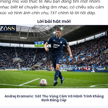
mộng mơ, vừa thực tế. Nếu bạn đang tìm một nhóm
nhạc biết kể chuyện bằng âm nhạc, có chiều sâu cảm
xúc và hình ảnh chỉn chu, TXT chính là lời hồi đáp.
Lời bài hát mới
Andrej Kramaric: Sát Thủ Vùng Cấm Và Hành Trình Khẳng
Định Đẳng Cấp