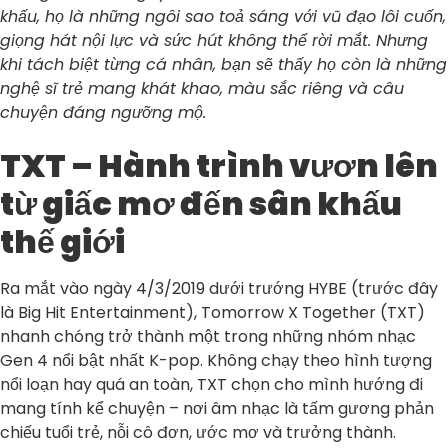
khấu, họ là những ngôi sao toả sáng với vũ đạo lôi cuốn,
giọng hát nội lực và sức hút không thể rời mắt. Nhưng
khi tách biệt từng cá nhân, bạn sẽ thấy họ còn là những
nghệ sĩ trẻ mang khát khao, màu sắc riêng và câu
chuyện đáng ngưỡng mộ.
TXT – Hành trình vươn lên
từ giấc mơ đến sân khấu
thế giới
Ra mắt vào ngày 4/3/2019 dưới trướng HYBE (trước đây
là Big Hit Entertainment), Tomorrow X Together (TXT)
nhanh chóng trở thành một trong những nhóm nhạc
Gen 4 nổi bật nhất K-pop. Không chạy theo hình tượng
nổi loạn hay quá an toàn, TXT chọn cho mình hướng đi
mang tính kể chuyện – nơi âm nhạc là tấm gương phản
chiếu tuổi trẻ, nỗi cô đơn, ước mơ và trưởng thành.