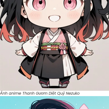
Ảnh anime Thanh Gươm Diệt Quỷ Nezuko