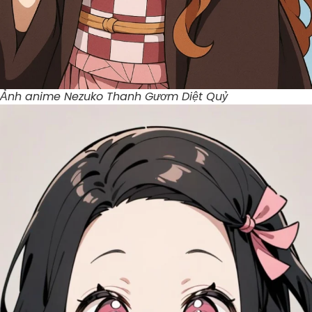
Ảnh anime Nezuko Thanh Gươm Diệt Quỷ