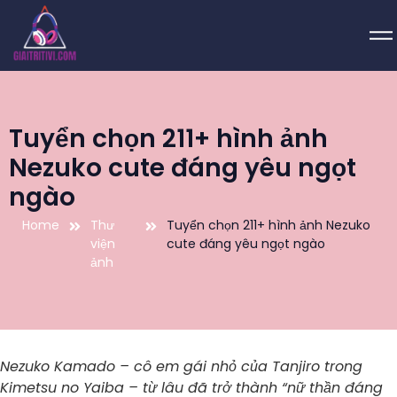
Tuyển chọn 211+ hình ảnh
Nezuko cute đáng yêu ngọt
ngào
Home
Thư
Tuyển chọn 211+ hình ảnh Nezuko
viện
cute đáng yêu ngọt ngào
ảnh
Nezuko Kamado – cô em gái nhỏ của Tanjiro trong
Kimetsu no Yaiba – từ lâu đã trở thành “nữ thần đáng