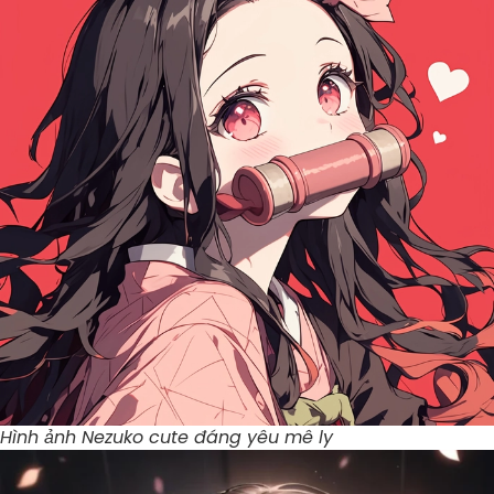
Hình ảnh Nezuko cute đáng yêu mê ly