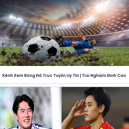
Kênh Xem Bóng Đá Trực Tuyến Uy Tín | Trải Nghiệm Đỉnh Cao