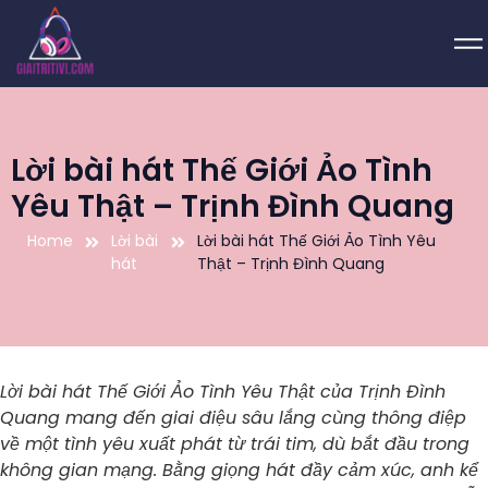
Lời bài hát Thế Giới Ảo Tình
Yêu Thật – Trịnh Đình Quang
Home
Lời bài
Lời bài hát Thế Giới Ảo Tình Yêu
hát
Thật – Trịnh Đình Quang
Lời bài hát Thế Giới Ảo Tình Yêu Thật của Trịnh Đình
Quang mang đến giai điệu sâu lắng cùng thông điệp
về một tình yêu xuất phát từ trái tim, dù bắt đầu trong
không gian mạng. Bằng giọng hát đầy cảm xúc, anh kể